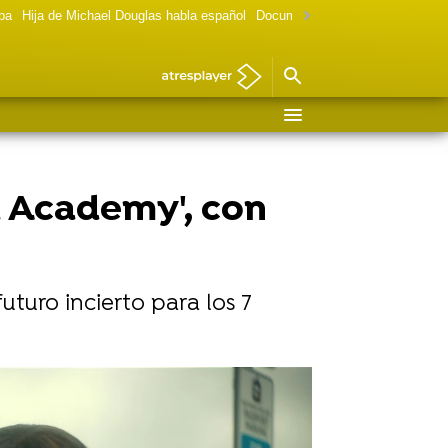
lpa
Hija de Michael Douglas habla español
Documental Las chicas Gilmore
a Academy', con
turo incierto para los 7