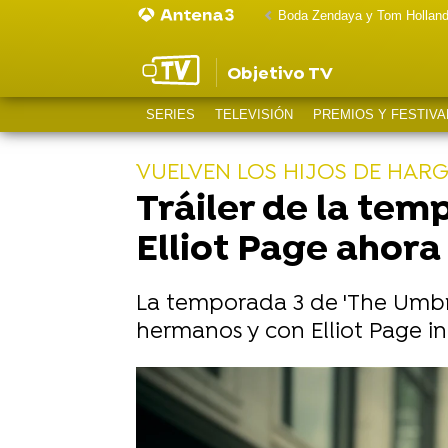
Boda Zendaya y Tom Hollan
Objetivo TV
SERIES
TELEVISIÓN
PREMIOS Y FESTIVA
VUELVEN LOS HIJOS DE HAR
Tráiler de la tem
Elliot Page ahor
La temporada 3 de 'The Umbre
hermanos y con Elliot Page i