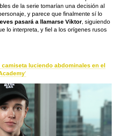
bles de la serie tomarían una decisión al
ersonaje, y parece que finalmente sí lo
ves pasará a llamarse Viktor
, siguiendo
e lo interpreta, y fiel a los orígenes rusos
in camiseta luciendo abdominales en el
a Academy
'
estrenos de cine