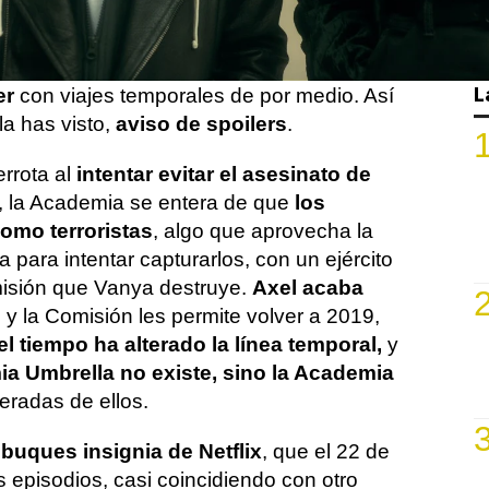
ra antes esta tanda de episodios. Aquel
, un poco antes, se estrenaba
la
temporada, que dejaba un importante
L
er
con viajes temporales de por medio. Así
la has visto,
aviso de spoilers
.
errota al
intentar evitar el asesinato de
, la Academia se entera de que
los
omo terroristas
, algo que aprovecha la
 para intentar capturarlos, con un ejército
isión que Vanya destruye.
Axel acaba
, y la Comisión les permite volver a 2019,
 el tiempo ha alterado la línea temporal,
y
ia Umbrella no existe, sino la Academia
teradas de ellos.
buques insignia de Netflix
, que el 22 de
 episodios, casi coincidiendo con otro