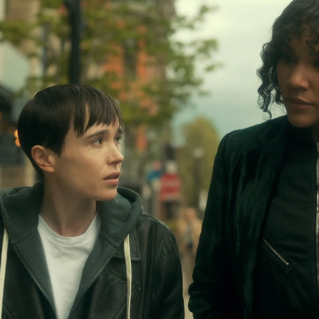
Whatsapp
Facebook
X
Flipboa
rella Academy'
vuelve con su temporada
e
basada en los cómics de Gerard Way
ada en 2020, pero complicaciones en el
asionadas por la pandemia impidieron que