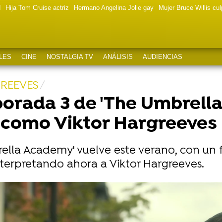
d
Hija Tom Cruise actriz
Hermano Angelina Jolie gay
Mujer Bruce Willis cu
LES
CINE
NOSTALGIA TV
ANÁLISIS
AUDIENCIAS
GREEVES
porada 3 de 'The Umbrell
a como Viktor Hargreeves
lla Academy' vuelve este verano, con un fu
nterpretando ahora a Viktor Hargreeves.