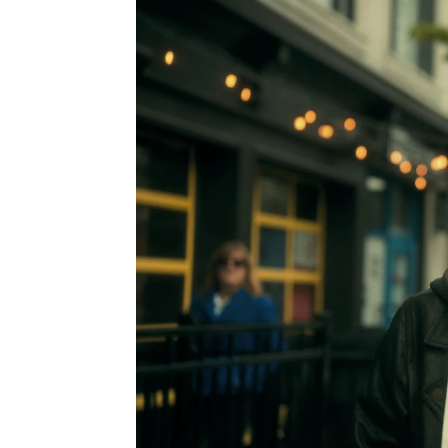
Daniel Gómez
Madrid
Publicado:
20 de mayo de 2022, 11:14
'The Umb
Más información
3. La seri
Elliot Page ('The
fue renov
Umbrella Academy')
publicará sus
rodaje oc
memorias en 2023