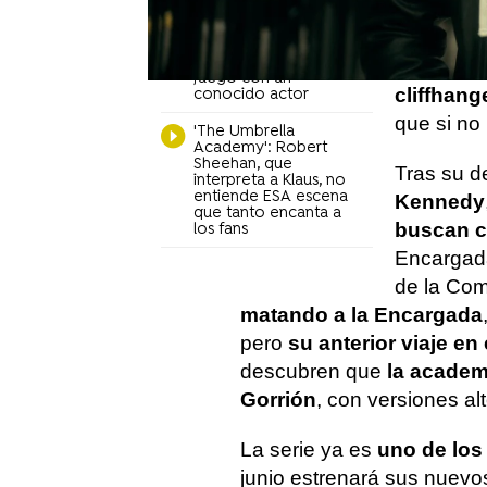
nos llega
Elliot Page ('The
mismo año
Umbrella Academy')
se hace un tatuaje a
segunda 
juego con un
cliffhang
conocido actor
que si no 
'The Umbrella
Academy': Robert
Sheehan, que
Tras su d
interpreta a Klaus, no
entiende ESA escena
Kennedy
que tanto encanta a
buscan c
los fans
Encargada
de la Com
matando a la Encargada
pero
su anterior viaje en
descubren que
la academ
Gorrión
, con versiones al
La serie ya es
uno de los 
junio estrenará sus nuevos