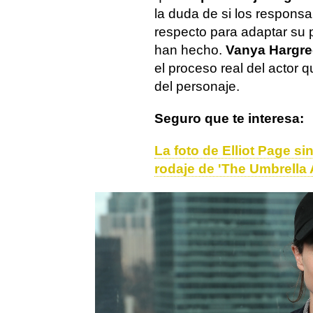
la duda de si los responsa
respecto para adaptar su p
han hecho.
Vanya Hargree
el proceso real del actor qu
del personaje.
Seguro que te interesa:
La foto de Elliot Page s
rodaje de 'The Umbrell
Actualidad
Netflix
Elliot Page