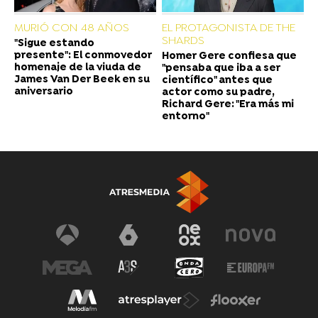
MURIÓ CON 48 AÑOS
EL PROTAGONISTA DE THE
SHARDS
"Sigue estando
presente": El conmovedor
Homer Gere confiesa que
homenaje de la viuda de
"pensaba que iba a ser
James Van Der Beek en su
científico" antes que
aniversario
actor como su padre,
Richard Gere: "Era más mi
entorno"