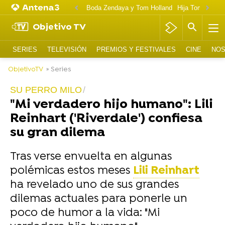
Boda Zendaya y Tom Holland
Hija Tom Cruise 
Objetivo TV
SERIES
TELEVISIÓN
PREMIOS Y FESTIVALES
CINE
NOS
ObjetivoTV
» Series
SU PERRO MILO
"Mi verdadero hijo humano": Lili
Reinhart ('Riverdale') confiesa
su gran dilema
Tras verse envuelta en algunas
polémicas estos meses
Lili Reinhart
ha revelado uno de sus grandes
dilemas actuales para ponerle un
poco de humor a la vida: "Mi