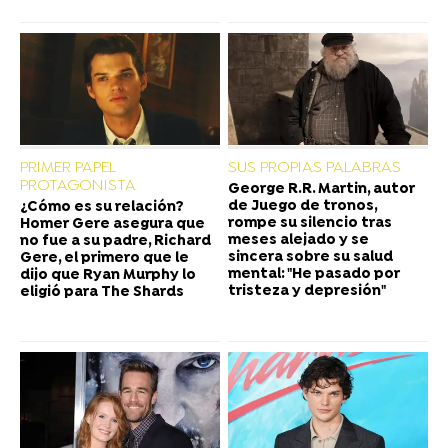
PRIMER PAPEL
SUS PROPIAS PALABRAS
PROTAGONISTA
George R.R. Martin, autor
de Juego de tronos,
¿Cómo es su relación?
rompe su silencio tras
Homer Gere asegura que
meses alejado y se
no fue a su padre, Richard
sincera sobre su salud
Gere, el primero que le
mental: "He pasado por
dijo que Ryan Murphy lo
tristeza y depresión"
eligió para The Shards