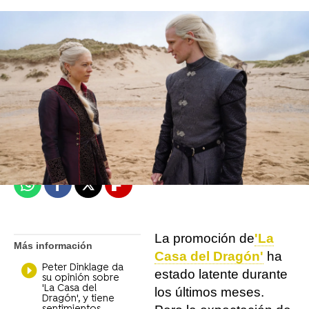
Miguel Toba
Madrid
Publicado:
31 de marzo de 2022, 11:51
Whatsapp
Facebook
X
Flipboard
La promoción de
'La
Más información
Casa del Dragón'
ha
Peter Dinklage da
estado latente durante
su opinión sobre
'La Casa del
los últimos meses.
Dragón', y tiene