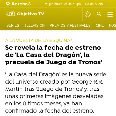
Mujer Bruce Willis culpa
Objetivo TV
SERIES
TELEVISIÓN
PREMIOS Y FESTIVALES
CINE
NOS
A LA VUELTA DE LA ESQUINA
Se revela la fecha de estreno
de 'La Casa del Dragón', la
precuela de 'Juego de Tronos'
'La Casa del Dragón' es la nueva serie
del universo creado por George R.R.
Martin tras 'Juego de Tronos' y, tras
unas primeras imágenes desveladas
en los últimos meses, ya han
confirmado la fecha del estreno.