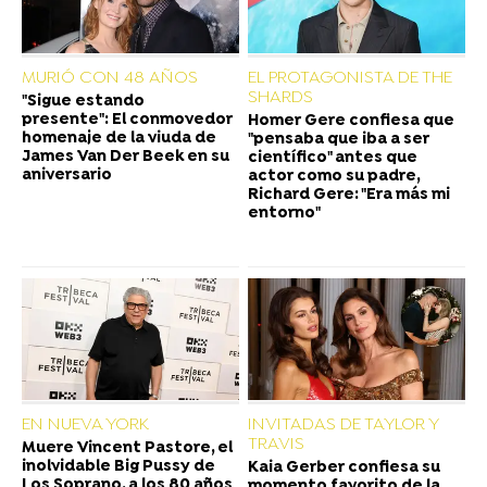
MURIÓ CON 48 AÑOS
EL PROTAGONISTA DE THE
SHARDS
"Sigue estando
presente": El conmovedor
Homer Gere confiesa que
homenaje de la viuda de
"pensaba que iba a ser
James Van Der Beek en su
científico" antes que
aniversario
actor como su padre,
Richard Gere: "Era más mi
entorno"
EN NUEVA YORK
INVITADAS DE TAYLOR Y
TRAVIS
Muere Vincent Pastore, el
inolvidable Big Pussy de
Kaia Gerber confiesa su
Los Soprano, a los 80 años
momento favorito de la