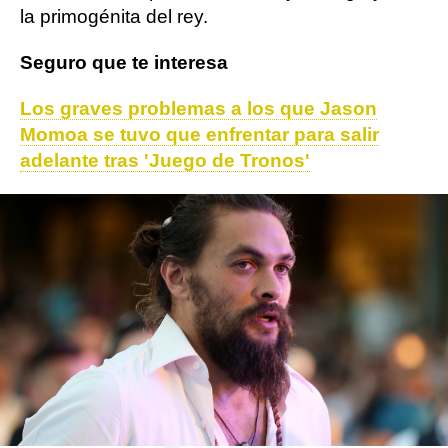
la primogénita del rey.
Seguro que te interesa
Los graves problemas a los que Jason
Momoa se tuvo que enfrentar para salir
adelante tras 'Juego de Tronos'
Actualidad
Juego de Tronos
La casa del Dr
ObjetivoTV
» Series