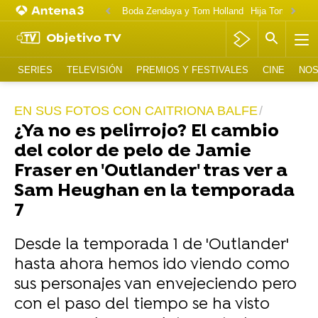
Boda Zendaya y Tom Holland
Hija Tom Cruise 
Objetivo TV
SERIES
TELEVISIÓN
PREMIOS Y FESTIVALES
CINE
NOS
EN SUS FOTOS CON CAITRIONA BALFE
¿Ya no es pelirrojo? El cambio
del color de pelo de Jamie
Fraser en 'Outlander' tras ver a
Sam Heughan en la temporada
7
Desde la temporada 1 de 'Outlander'
hasta ahora hemos ido viendo como
sus personajes van envejeciendo pero
con el paso del tiempo se ha visto