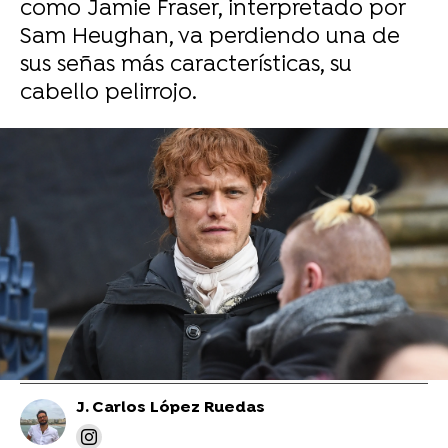
como Jamie Fraser, interpretado por
Sam Heughan, va perdiendo una de
sus señas más características, su
cabello pelirrojo.
La reacción de Sam Heughan y Caitriona
Balfe tras confirmar el final de 'Outlander'
Sam Heughan se sintió traicionado por este
desnudo en 'Outlander': "La toma del pene fue
innecesaria"
J. Carlos López Ruedas