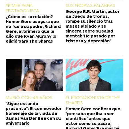
PRIMER PAPEL
SUS PROPIAS PALABRAS
PROTAGONISTA
George R.R. Martin, autor
de Juego de tronos,
¿Cómo es su relación?
rompe su silencio tras
Homer Gere asegura que
meses alejado y se
no fue a su padre, Richard
sincera sobre su salud
Gere, el primero que le
mental: "He pasado por
dijo que Ryan Murphy lo
tristeza y depresión"
eligió para The Shards
MURIÓ CON 48 AÑOS
EL PROTAGONISTA DE THE
SHARDS
"Sigue estando
presente": El conmovedor
Homer Gere confiesa que
homenaje de la viuda de
"pensaba que iba a ser
James Van Der Beek en su
científico" antes que
aniversario
actor como su padre,
Richard Gere: "Era más mi