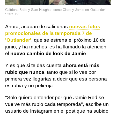
Caitriona Balfe y Sam Heughan como Claire y Jamie en 'Outlander' |
Starz TV
Ahora, acaban de salir unas
nuevas fotos
promocionales de la temporada 7 de
'Outlander'
, que se estrena el próximo 16 de
junio, y ha muchos les ha llamado la atención
el
nuevo cambio de look de Jamie
.
Y es que si te das cuenta
ahora está más
rubio que nunca
, tanto que si lo ves por
primera vez llegarías a decir que esa persona
es rubia y no pelirroja.
"Solo quiero entender por qué Jamie Red se
vuelve más rubio cada temporada", escribe un
usuario de Instagram en el post que ha subido