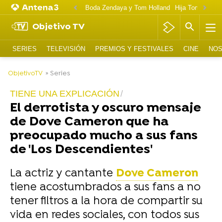
Boda Zendaya y Tom Holland
Hija Tom Cruise 
Objetivo TV
SERIES
TELEVISIÓN
PREMIOS Y FESTIVALES
CINE
NOS
-
ObjetivoTV
» Series
TIENE UNA EXPLICACIÓN
El derrotista y oscuro mensaje
de Dove Cameron que ha
preocupado mucho a sus fans
de 'Los Descendientes'
La actriz y cantante
Dove Cameron
tiene acostumbrados a sus fans a no
tener filtros a la hora de compartir su
vida en redes sociales, con todos sus