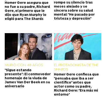
rompe su silencio tras
Homer Gere asegura que
meses alejado y se
no fue a su padre, Richard
sincera sobre su salud
Gere, el primero que le
mental: "He pasado por
dijo que Ryan Murphy lo
tristeza y depresión"
eligió para The Shards
MURIÓ CON 48 AÑOS
EL PROTAGONISTA DE THE
SHARDS
"Sigue estando
presente": El conmovedor
Homer Gere confiesa que
homenaje de la viuda de
"pensaba que iba a ser
James Van Der Beek en su
científico" antes que
aniversario
actor como su padre,
Richard Gere: "Era más mi
entorno"