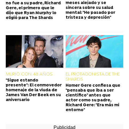
meses alejado y se
no fue a su padre, Richard
sincera sobre su salud
Gere, el primero que le
mental: "He pasado por
dijo que Ryan Murphy lo
tristeza y depresión"
eligió para The Shards
MURIÓ CON 48 AÑOS
EL PROTAGONISTA DE THE
SHARDS
"Sigue estando
presente": El conmovedor
Homer Gere confiesa que
homenaje de la viuda de
"pensaba que iba a ser
James Van Der Beek en su
científico" antes que
aniversario
actor como su padre,
Richard Gere: "Era más mi
entorno"