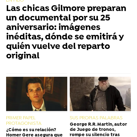
EN HBO
Las chicas Gilmore preparan
un documental por su 25
aniversario: imágenes
inéditas, dónde se emitirá y
quién vuelve del reparto
original
PRIMER PAPEL
SUS PROPIAS PALABRAS
PROTAGONISTA
George R.R. Martin, autor
de Juego de tronos,
¿Cómo es su relación?
rompe su silencio tras
Homer Gere asegura que