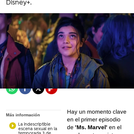
Disney+.
Mariló García
Madrid
Publicado:
07 de junio de 2022, 15:57
Whatsapp
Facebook
X
Flipboard
Hay un momento clave
Más información
en el primer episodio
La indescriptible
de
'Ms. Marvel'
en el
escena sexual en la
temporada 3 de