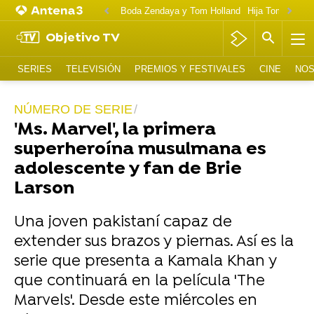
Boda Zendaya y Tom Holland
Hija Tom Cruise 
Objetivo TV
SERIES
TELEVISIÓN
PREMIOS Y FESTIVALES
CINE
NOS
NÚMERO DE SERIE
'Ms. Marvel', la primera
superheroína musulmana es
adolescente y fan de Brie
Larson
Una joven pakistaní capaz de
extender sus brazos y piernas. Así es la
serie que presenta a Kamala Khan y
que continuará en la película 'The
Marvels'. Desde este miércoles en