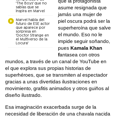
que la protagonista
'The Boys' que no
asume resignada que
sabías que se
inspira en Marvel
jamás una mujer de
Marvel habla del
piel oscura podrá ser la
futuro de ESE actor
superheroína que salve
que aparece por
sorpresa en
el mundo. Eso no le
'Doctor Strange en
el Multiverso de la
impide seguir soñando,
Locura'
pues
Kamala Khan
f
antasea con otros
mundos, a través de un canal de YouTube en
el que explora sus propias historias de
superhéroes, que se transmiten al espectador
gracias a unas divertidas ilustraciones en
movimiento, grafitis animados y otros guiños al
diseño ilustrado.
Esa imaginación exacerbada surge de la
necesidad de liberación de una chavala nacida