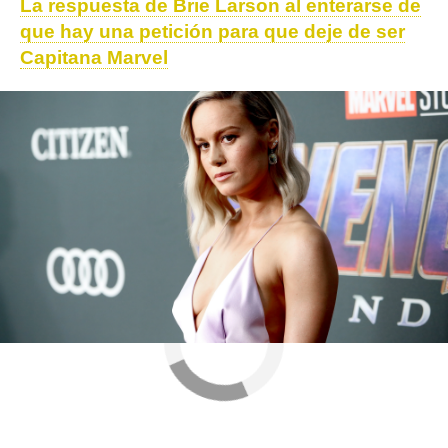
La respuesta de Brie Larson al enterarse de
que hay una petición para que deje de ser
Capitana Marvel
Brie Larson
marvel
Opinión
ObjetivoTV
» Series