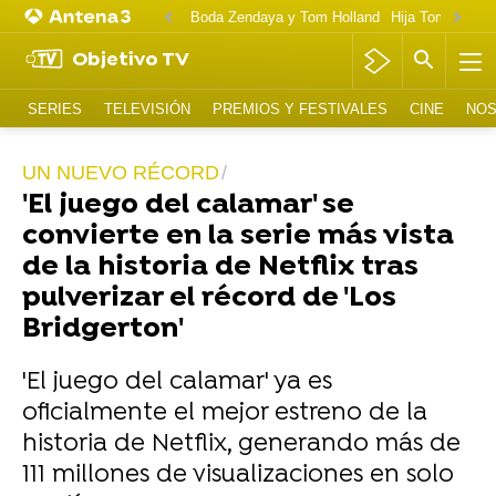
Boda Zendaya y Tom Holland
Hija Tom Cruise 
Objetivo TV
SERIES
TELEVISIÓN
PREMIOS Y FESTIVALES
CINE
NOS
UN NUEVO RÉCORD
'El juego del calamar' se
convierte en la serie más vista
de la historia de Netflix tras
pulverizar el récord de 'Los
Bridgerton'
'El juego del calamar' ya es
oficialmente el mejor estreno de la
historia de Netflix, generando más de
111 millones de visualizaciones en solo