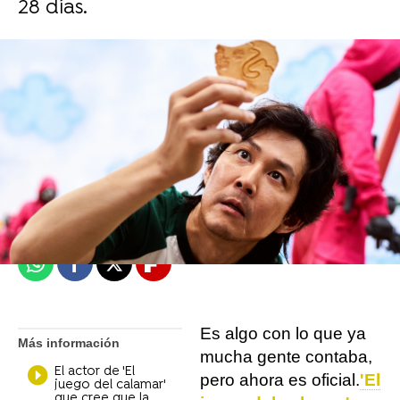
28 días.
Objetivo TV
Madrid
Publicado:
13 de octubre de 2021, 10:47
Whatsapp
Facebook
X
Flipboard
Es algo con lo que ya
Más información
mucha gente contaba,
El actor de 'El
pero ahora es oficial.
'El
juego del calamar'
que cree que la