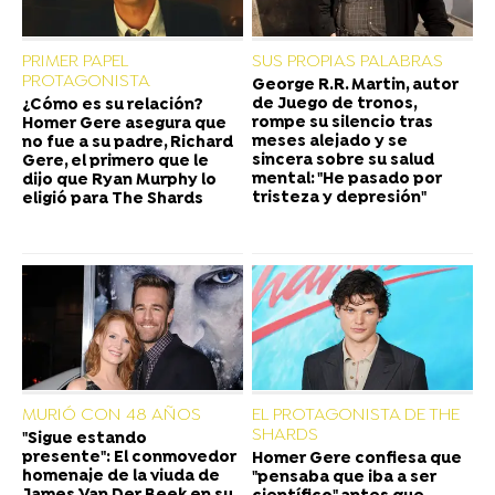
PRIMER PAPEL
SUS PROPIAS PALABRAS
PROTAGONISTA
George R.R. Martin, autor
de Juego de tronos,
¿Cómo es su relación?
rompe su silencio tras
Homer Gere asegura que
meses alejado y se
no fue a su padre, Richard
sincera sobre su salud
Gere, el primero que le
mental: "He pasado por
dijo que Ryan Murphy lo
tristeza y depresión"
eligió para The Shards
MURIÓ CON 48 AÑOS
EL PROTAGONISTA DE THE
SHARDS
"Sigue estando
presente": El conmovedor
Homer Gere confiesa que
homenaje de la viuda de
"pensaba que iba a ser