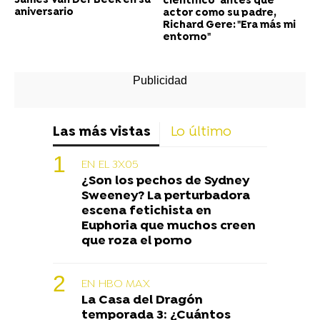
James Van Der Beek en su
científico" antes que
aniversario
actor como su padre,
Richard Gere: "Era más mi
entorno"
Las más vistas
Lo último
EN EL 3X05
¿Son los pechos de Sydney
Sweeney? La perturbadora
escena fetichista en
Euphoria que muchos creen
que roza el porno
EN HBO MAX
La Casa del Dragón
temporada 3: ¿Cuántos