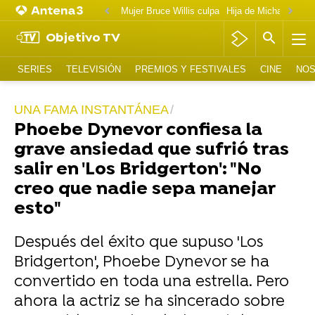
Mujer Bruce Willis culpa
Objetivo TV
SERIES
TELEVISIÓN
PREMIOS Y FESTIVALES
CINE
NOS
UNA FAMA INSTANTÁNEA
Phoebe Dynevor confiesa la
grave ansiedad que sufrió tras
salir en 'Los Bridgerton': "No
creo que nadie sepa manejar
esto"
Después del éxito que supuso 'Los
Bridgerton', Phoebe Dynevor se ha
convertido en toda una estrella. Pero
ahora la actriz se ha sincerado sobre