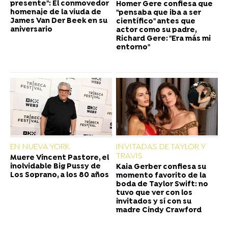
presente": El conmovedor
Homer Gere confiesa que
homenaje de la viuda de
"pensaba que iba a ser
James Van Der Beek en su
científico" antes que
aniversario
actor como su padre,
Richard Gere: "Era más mi
entorno"
EN NUEVA YORK
INVITADAS DE TAYLOR Y
TRAVIS
Muere Vincent Pastore, el
inolvidable Big Pussy de
Kaia Gerber confiesa su
Los Soprano, a los 80 años
momento favorito de la
boda de Taylor Swift: no
tuvo que ver con los
invitados y sí con su
madre Cindy Crawford