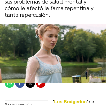
sus problemas de salud mental y
cómo le afectó la fama repentina y
tanta repercusión.
Isabel S. Samaniego
Madrid
Publicado:
07 de octubre de 2021, 12:29
Whatsapp
Facebook
X
Flipboard
'
Los Bridgerton
'
se
Más información