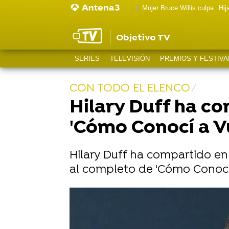
Mujer Bruce Willis culpa
Hij
Objetivo TV
SERIES
TELEVISIÓN
PREMIOS Y FESTIVA
CON TODO EL ELENCO
Hilary Duff ha c
'Cómo Conocí a V
Hilary Duff ha compartido en
al completo de 'Cómo Conocí 