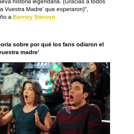
eva historia legendaria. (Gracias a todos
a Vuestra Madre' que esperaron)",
iño a
Barney Stinson.
oría sobre por qué los fans odiaron el
vuestra madre'
a madre