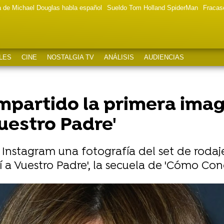
a de Michael Douglas habla español
Sueldo Tom Holland SpiderMan
Fracas
LES
CINE
NOSTALGIA TV
ANÁLISIS
AUDIENCIAS
ompartido la primera imag
uestro Padre'
 Instagram una fotografía del set de rodaj
a Vuestro Padre', la secuela de 'Cómo Cono