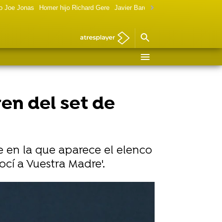
o Joe Jonas
Homer hijo Richard Gere
Javier Bardem política
Marilyn Monr
en del set de
e en la que aparece el elenco
cí a Vuestra Madre'.