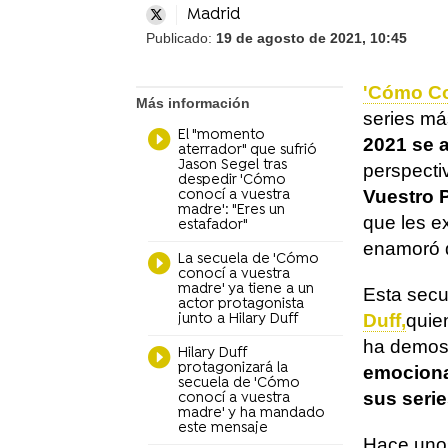
Madrid
Publicado:
19 de agosto de 2021, 10:45
'Cómo Co
Más información
series más
El "momento
2021 se a
aterrador" que sufrió
Jason Segel tras
perspectiv
despedir 'Cómo
Vuestro 
conocí a vuestra
madre': "Eres un
que les ex
estafador"
enamoró d
La secuela de 'Cómo
conocí a vuestra
madre' ya tiene a un
Esta secu
actor protagonista
Duff,
quie
junto a Hilary Duff
ha demost
Hilary Duff
protagonizará la
emocion
secuela de 'Cómo
sus serie
conocí a vuestra
madre' y ha mandado
este mensaje
Hace unos