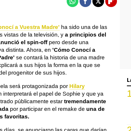
Whatsapp
Facebook
X
Flipboa
nocí a Vuestra Madre'
ha sido una de las
 vistas de la televisión, y
a principios del
nunció el spin-off
pero desde una
a distinta. Ahora, en
'Cómo Conocí a
Padre'
se contará la historia de una madre
plicará a sus hijos la forma en la que se
el progenitor de sus hijos.
L
ela será protagonizada por
Hilary
n interpretará el papel de Sophie y que ya
rado públicamente estar
tremendamente
ada
por participar en el remake de
una de
s favoritas.
 días, se anunciaron las caras que darían