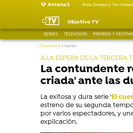
Boda Zendaya y Tom Hollan
Objetivo TV
SERIES
TELEVISIÓN
PREMIOS Y FESTIVA
ObjetivoTV
» Series
A LA ESPERA DE LA TERCERA
La contundente re
criada' ante las d
La exitosa y dura serie '
El cue
estreno de su segunda tempo
por varios espectadores, y una
explicación.
-