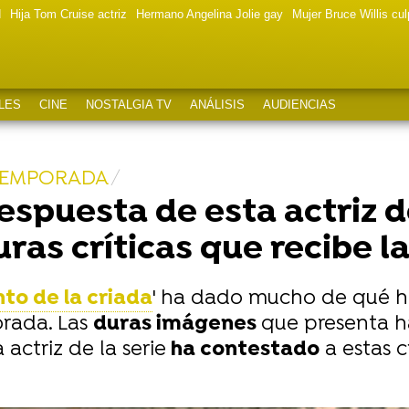
d
Hija Tom Cruise actriz
Hermano Angelina Jolie gay
Mujer Bruce Willis cu
LES
CINE
NOSTALGIA TV
ANÁLISIS
AUDIENCIAS
 TEMPORADA
spuesta de esta actriz de
uras críticas que recibe la
nto de la criada
' ha dado mucho de qué ha
rada. Las
duras imágenes
que presenta h
 actriz de la serie
ha contestado
a estas c