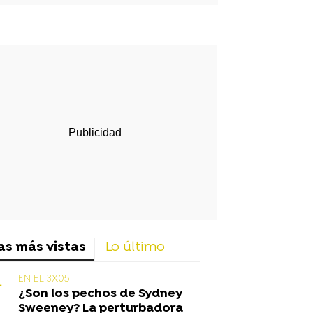
rd
as más vistas
Lo último
EN EL 3X05
¿Son los pechos de Sydney
Sweeney? La perturbadora