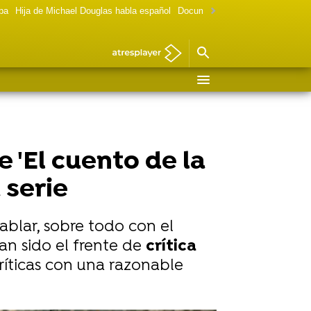
lpa
Hija de Michael Douglas habla español
Documental Las chicas Gilmore
 'El cuento de la
 serie
blar, sobre todo con el
an sido el frente de
crítica
ríticas con una razonable