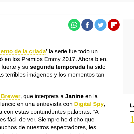
Whatsapp
Facebook
Twitter
Flipboa
uento de la criada
' la serie fue todo un
mó en los Premios Emmy 2017. Ahora bien,
 fuerte y su
segunda temporada
ha sido
as terribles imágenes y los momentos tan
 Brewer
, que interpreta a
Janine
en la
silencio en una entrevista con
Digital Spy
,
L
a con estas contundentes palabras: "A
 es fácil de ver. Siempre he dicho que
uchos de nuestros espectadores, les