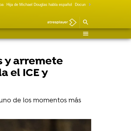
lpa
Hija de Michael Douglas habla español
Documental Las chicas Gilmore
s y arremete
a el ICE y
r uno de los momentos más
Reuters