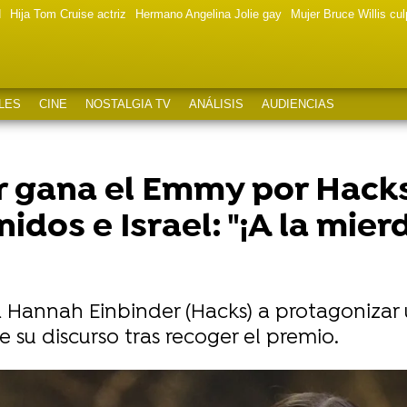
d
Hija Tom Cruise actriz
Hermano Angelina Jolie gay
Mujer Bruce Willis cu
LES
CINE
NOSTALGIA TV
ANÁLISIS
AUDIENCIAS
 gana el Emmy por Hack
dos e Israel: "¡A la mierd
a Hannah Einbinder (Hacks) a protagoniza
e su discurso tras recoger el premio.