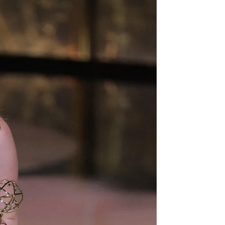
he histórica con gritos de apoyo a
rd