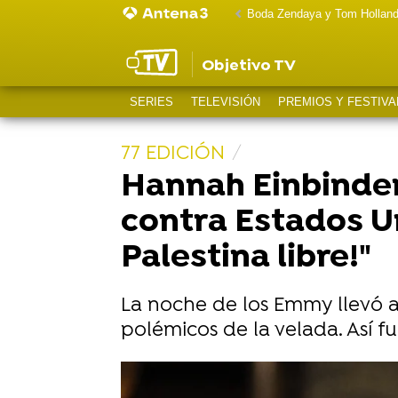
Boda Zendaya y Tom Hollan
Objetivo TV
SERIES
TELEVISIÓN
PREMIOS Y FESTIVA
77 EDICIÓN
Hannah Einbinder
contra Estados Uni
Palestina libre!"
La noche de los Emmy llevó 
polémicos de la velada. Así fu