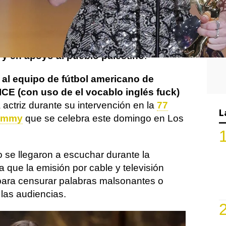
h Einbinder, cerró su discurso tras
ctriz de reparto en una serie de comedia,
rvicio de Inmigración y Control de
 y en apoyo al pueblo palestino
.
 al equipo de fútbol americano de
l ICE (con uso de el vocablo inglés fuck)
la actriz durante su intervención en la
77
L
 Emmy
que se celebra este domingo en Los
 se llegaron a escuchar durante la
a que la emisión por cable y televisión
para censurar palabras malsonantes o
 las audiencias.