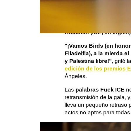
La estrella de Hacks Hanna
recoger el Emmy a mejor a
con un insulto contra el
Se
Aduanas (ICE, en inglés)
"¡Vamos Birds (en honor
Filadelfia), a la mierda e
y Palestina libre!"
, gritó 
edición de los premios
Ángeles.
Las
palabras Fuck ICE
no
retransmisión de la gala, y
lleva un pequeño retraso 
actos no aptos para todas