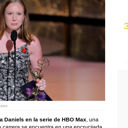
uters
va Daniels en la serie de HBO Max
, una
 carrera se encuentra en una encrucijada