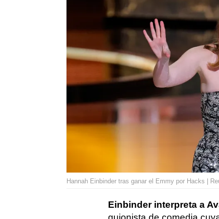
Hannah Einbinder tras ganar el Emmy por Hacks | Re
Einbinder interpreta a A
guionista de comedia cuya