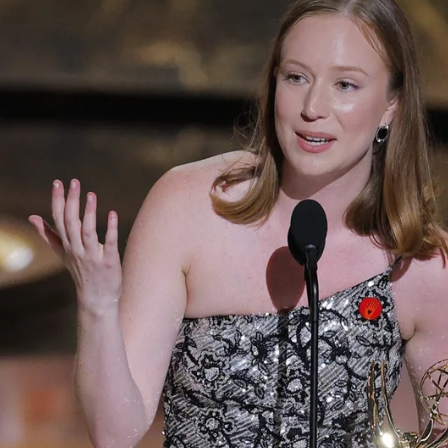
my seguidos por Adolescencia y The Pitt en una noc
Whatsapp
Facebook
X
Flipboa