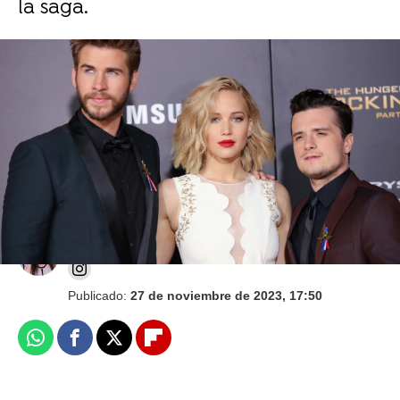
la saga.
Balada de Pájaros Cantores y Serpientes:
Todos los guiños a Katniss y paralelismos con
Los Juegos del Hambre
Isabel S. Samaniego
Publicado:
27 de noviembre de 2023, 17:50
Whatsapp
Facebook
X
Flipboard