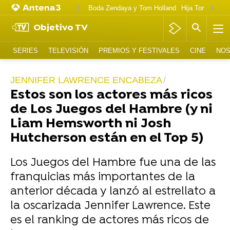
Boda Zendaya y Tom Holland
Hija Tom Cruise 
Objetivo TV
SERIES
TELEVISIÓN
PREMIOS Y FESTIVALES
CINE
NOS
JENNIFER LAWRENCE ENCABEZA
Estos son los actores más ricos
de Los Juegos del Hambre (y ni
Liam Hemsworth ni Josh
Hutcherson están en el Top 5)
Los Juegos del Hambre fue una de las
franquicias más importantes de la
anterior década y lanzó al estrellato a
la oscarizada Jennifer Lawrence. Este
es el ranking de actores más ricos de