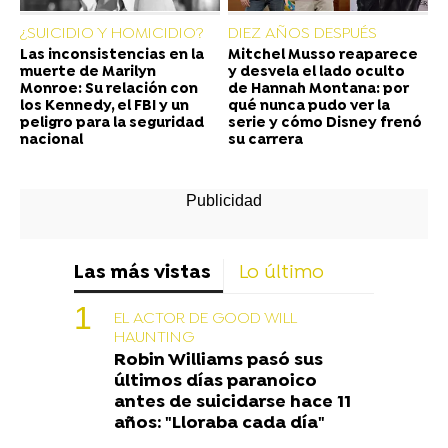
¿SUICIDIO Y HOMICIDIO?
DIEZ AÑOS DESPUÉS
Las inconsistencias en la
Mitchel Musso reaparece
muerte de Marilyn
y desvela el lado oculto
Monroe: Su relación con
de Hannah Montana: por
los Kennedy, el FBI y un
qué nunca pudo ver la
peligro para la seguridad
serie y cómo Disney frenó
nacional
su carrera
Las más vistas
Lo último
EL ACTOR DE GOOD WILL
HAUNTING
Robin Williams pasó sus
últimos días paranoico
antes de suicidarse hace 11
años: "Lloraba cada día"