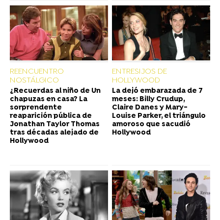
REENCUENTRO
ENTRESIJOS DE
NOSTÁLGICO
HOLLYWOOD
¿Recuerdas al niño de Un
La dejó embarazada de 7
chapuzas en casa? La
meses: Billy Crudup,
sorprendente
Claire Danes y Mary-
reaparición pública de
Louise Parker, el triángulo
Jonathan Taylor Thomas
amoroso que sacudió
tras décadas alejado de
Hollywood
Hollywood