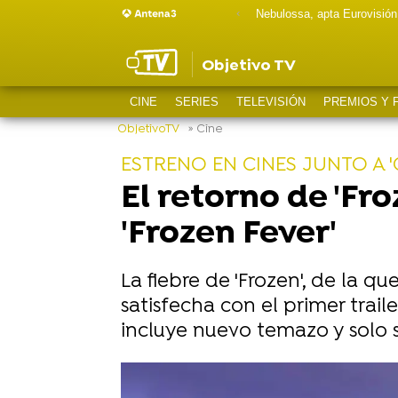
Nebulossa, apta Eurovisión
Objetivo TV
CINE
SERIES
TELEVISIÓN
PREMIOS Y 
ObjetivoTV
» Cine
ESTRENO EN CINES JUNTO A 'C
El retorno de 'Fro
'Frozen Fever'
La fiebre de 'Frozen', de la qu
satisfecha con el primer trail
incluye nuevo temazo y solo s