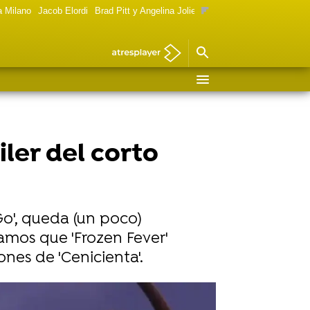
a Milano
Jacob Elordi
Brad Pitt y Angelina Jolie
Mujeres Goya 2024
Foto 
iler del corto
 Go', queda (un poco)
tamos que 'Frozen Fever'
nes de 'Cenicienta'.