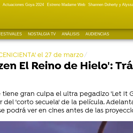
Actuaciones Goya 2024
Estreno Madame Web
Shannen Doherty y Alyss
FESTIVALES
NOSTALGIA TV
ANÁLISIS
AUDIENCIAS
ENICIENTA' el 27 de marzo
zen El Reino de Hielo': Trá
e tiene gran culpa el ultra pegadizo 'Let It
er del 'corto secuela' de la película. Adelan
e podrá ver en cines antes de las proyeccio