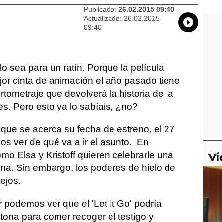
Publicado:
26.02.2015 09:40
Actualizado:
26.02.2015
Whatsap
Compart
Fac
09:40
 sea para un ratín. Porque la película
jor cinta de animación el año pasado tiene
tometraje que devolverá la historia de la
nes. Pero esto ya lo sabíais, ¿no?
 que se acerca su fecha de estreno, el 27
s ver de qué va a ir el asunto. En
mo Elsa y Kristoff quieren celebrarle una
Ví
na. Sin embargo, los poderes de hielo de
tejos.
r podemos ver que el 'Let It Go' podría
tona para comer recoger el testigo y