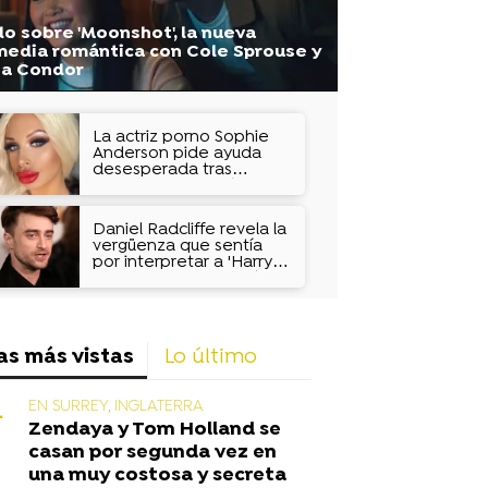
o sobre 'Moonshot', la nueva
edia romántica con Cole Sprouse y
na Condor
La actriz porno Sophie
Anderson pide ayuda
desesperada tras
explotarle una prótesis:
"Mi carrera está
arruinada"
Daniel Radcliffe revela la
vergüenza que sentía
por interpretar a 'Harry
Potter': "No era lo más
guay del mundo"
as más vistas
Lo último
EN SURREY, INGLATERRA
Zendaya y Tom Holland se
casan por segunda vez en
una muy costosa y secreta