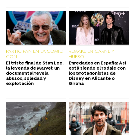
PARTICIPAN EN LA COMIC
REMAKE EN CARNE Y
CON
HUESO
El triste final de Stan Lee,
Enredados en España: Así
la leyenda de Marvel: un
está siendo el rodaje con
documental revela
los protagonistas de
abusos, soledad y
Disney en Alicante o
explotación
Girona