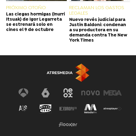
PRÓXIMO OTOÑO
RECLAMAN LOS GASTOS
LEGALES
Las ciegas hormigas (Inurri
Itsuak) de Igor Legarreta
Nuevo revés judicial para
se estrenará solo en
Justin Baldoni: condenan
cines el 9 de octubre
a su productora en su
demanda contra The New
York Times