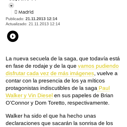
Madrid
Publicado:
21.11.2013 12:14
Actualizado:
21.11.2013 12:14
Whatsapp
Compartir
Facebook
Twitter
Linkedin
Flipboard
La nueva secuela de la saga, que todavía está
en fase de rodaje y de la que
vamos pudiendo
disfrutar cada vez de más imágenes
, vuelve a
contar con la presencia de los ya míticos
protagonistas indiscutibles de la saga
Paul
Walker y Vin Diesel
en sus papeles de Brian
O’Connor y Dom Toretto, respectivamente.
Walker ha sido el que ha hecho unas
declaraciones que sacarán la sonrisa de los