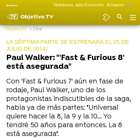
Nebulossa, apta Eurovisión
Actuaciones Goya
Objetivo TV
ObjetivoTV
» Cine
LA SÉPTIMA PARTE SE ESTRENARÁ EL 25 DE
JULIO DE 2014
Paul Walker: "'Fast & Furious 8'
está asegurada"
Con 'Fast & Furious 7' aún en fase de
rodaje, Paul Walker, uno de los
protagonistas indiscutibles de la saga,
habla ya de más partes: "Universal
quiere hacer la 8, la 9 y la 10... Yo
tendré 50 años para entonces. La 8
está asegurada".