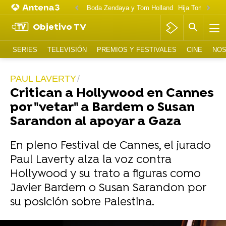
Boda Zendaya y Tom Holland
Hija Tom Cruise 
Objetivo TV
SERIES
TELEVISIÓN
PREMIOS Y FESTIVALES
CINE
NOS
PAUL LAVERTY
Critican a Hollywood en Cannes
por "vetar" a Bardem o Susan
Sarandon al apoyar a Gaza
En pleno Festival de Cannes, el jurado
Paul Laverty alza la voz contra
Hollywood y su trato a figuras como
Javier Bardem o Susan Sarandon por
su posición sobre Palestina.