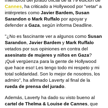
miembros del jurado oficial de la 79 edición de
Cannes
, ha criticado a Hollywood por "vetar" a
intérpretes como
Javier Bardem, Susan
Sarandon o Mark Ruffalo
por apoyar y
defender a
Gaza
, según informa Deadline.
"¿No es fascinante ver a algunos como
Susan
Sarandon
,
Javier Bardem
y
Mark Ruffalo
vetados por sus opiniones en contra del
asesinato de mujeres y niños en Gaza
?
¡Qué vergüenza para la gente de Hollywood
que hace eso! Les tengo todo mi respeto y mi
total solidaridad. Son lo mejor de nosotros, los
admiro", ha afirmado Laverty al final de la
rueda de prensa del jurado
.
Además, Laverty ha dado su visto bueno al
cartel de Thelma & Louise de Cannes
, que