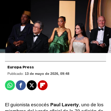
Reuters
Javier Bardem habla sobre las
consecuencias de apoyar a Palestina en su
carrera: "Siempre he sentido que tengo
micrófonos"
Europa Press
Publicado:
13 de mayo de 2026, 09:48
Whatsapp
Facebook
X
Flipboard
El guionista escocés
Paul Laverty
, uno de los