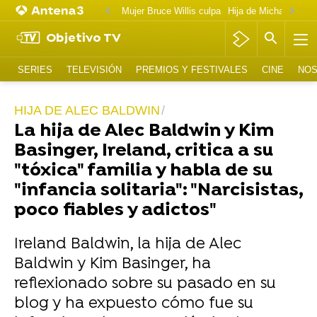
Mujer Bruce Willis culpa
Objetivo TV
SERIES
TELEVISIÓN
PREMIOS Y FESTIVALES
CINE
NOS
HIJA DE ALEC BALDWIN
La hija de Alec Baldwin y Kim
Basinger, Ireland, critica a su
"tóxica" familia y habla de su
"infancia solitaria": "Narcisistas,
poco fiables y adictos"
Ireland Baldwin, la hija de Alec
Baldwin y Kim Basinger, ha
reflexionado sobre su pasado en su
blog y ha expuesto cómo fue su