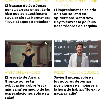
SOBRE SU SALUD MENTAL
LA MÁS VISTA EN EL CINE
DE 2026
El fracaso de Joe Jonas
por su carrera en solitario
El impresionante salario
hizo que se cuestionara
de Tom Holland en
su valor sin sus hermanos:
SpiderMan: Brand New
"Tuve ataques de pánico"
Day mientras la película
bate récords de taquilla
VISTO EN LAS REDES
PRESENTA EL SER QUERIDO
El revuelo de Ariana
Javier Bardem, sobre si
Grande por esta
los actores deberían
publicación sobre "estar
posicionarse y mojarse a
más sana" en medio de las
la hora de hablar: "No exijo
especulaciones sobre su
nada a nadie"
salud