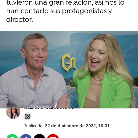
tuvieron una gran relación, así nos lo
han contado sus protagonistas y
director.
Avance en exclusiva de 'Puñales por la
espalda: El misterio de Glass Onion': La
invitación para resolver un asesinato que lo
empezará todo
Isabel S. Samaniego
Publicado:
22 de diciembre de 2022, 16:31