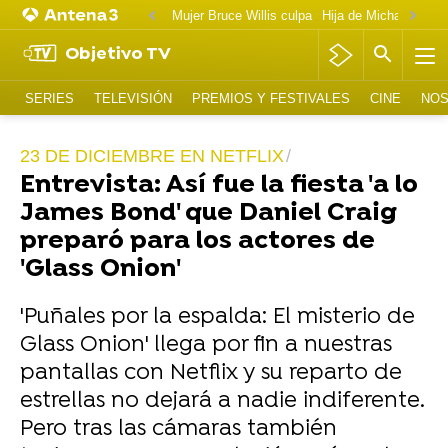
Mujer Bruce Willis culpa
Objetivo TV
SERIES
TELEVISIÓN
PREMIOS Y FESTIVALES
CINE
NOS
23 DE DICIEMBRE EN NETFLIX
Entrevista: Así fue la fiesta 'a lo
James Bond' que Daniel Craig
preparó para los actores de
'Glass Onion'
'Puñales por la espalda: El misterio de
Glass Onion' llega por fin a nuestras
pantallas con Netflix y su reparto de
estrellas no dejará a nadie indiferente.
Pero tras las cámaras también