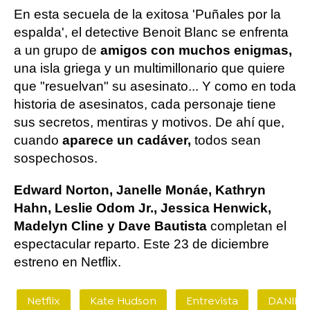
En esta secuela de la exitosa 'Puñales por la
espalda', el detective Benoit Blanc se enfrenta
a un grupo de
amigos con muchos enigmas,
una isla griega y un multimillonario que quiere
que "resuelvan" su asesinato... Y como en toda
historia de asesinatos, cada personaje tiene
sus secretos, mentiras y motivos. De ahí que,
cuando
aparece un cadáver,
todos sean
sospechosos.
Edward Norton, Janelle Monáe, Kathryn
Hahn, Leslie Odom Jr., Jessica Henwick,
Madelyn Cline y Dave Bautista
completan el
espectacular reparto. Este 23 de diciembre
estreno en Netflix.
Netflix
Kate Hudson
Entrevista
DANIEL