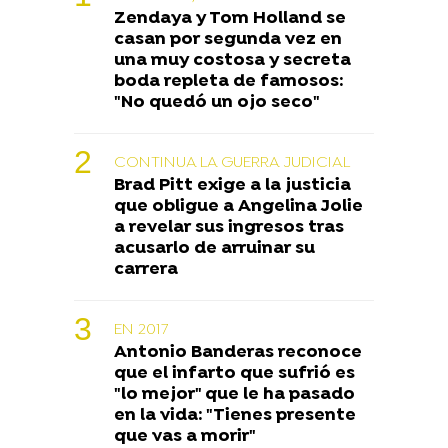
Zendaya y Tom Holland se
casan por segunda vez en
una muy costosa y secreta
boda repleta de famosos:
"No quedó un ojo seco"
CONTINUA LA GUERRA JUDICIAL
Brad Pitt exige a la justicia
que obligue a Angelina Jolie
a revelar sus ingresos tras
acusarlo de arruinar su
carrera
EN 2017
Antonio Banderas reconoce
que el infarto que sufrió es
"lo mejor" que le ha pasado
en la vida: "Tienes presente
que vas a morir"