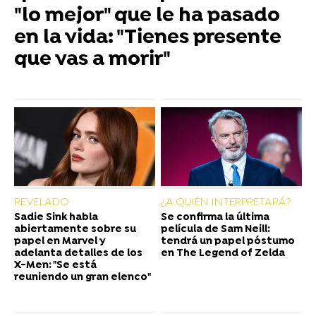
"lo mejor" que le ha pasado
en la vida: "Tienes presente
que vas a morir"
REVELADO
¿A QUIÉN INTERPRETARÁ?
Sadie Sink habla
Se confirma la última
abiertamente sobre su
película de Sam Neill:
papel en Marvel y
tendrá un papel póstumo
adelanta detalles de los
en The Legend of Zelda
X-Men: "Se está
reuniendo un gran elenco"