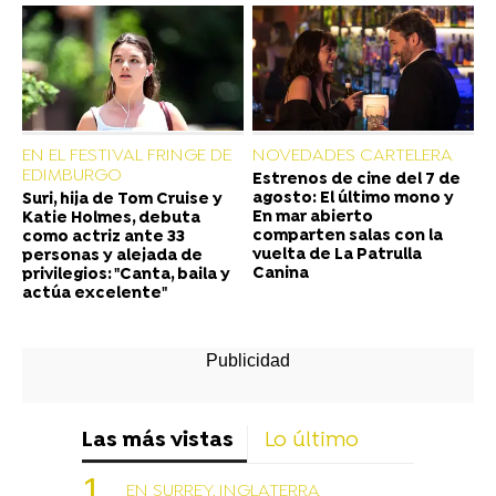
EN EL FESTIVAL FRINGE DE
NOVEDADES CARTELERA
EDIMBURGO
Estrenos de cine del 7 de
agosto: El último mono y
Suri, hija de Tom Cruise y
En mar abierto
Katie Holmes, debuta
comparten salas con la
como actriz ante 33
vuelta de La Patrulla
personas y alejada de
Canina
privilegios: "Canta, baila y
actúa excelente"
Las más vistas
Lo último
EN SURREY, INGLATERRA