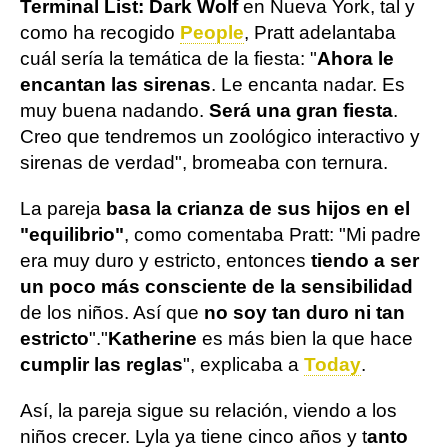
Terminal List: Dark Wolf
en Nueva York, tal y
como ha recogido
People
, Pratt adelantaba
cuál sería la temática de la fiesta: "
Ahora le
encantan las sirenas
. Le encanta nadar. Es
muy buena nadando.
Será una gran fiesta
.
Creo que tendremos un zoológico interactivo y
sirenas de verdad", bromeaba con ternura.
La pareja
basa la crianza de sus hijos en el
"equilibrio"
, como comentaba Pratt: "Mi padre
era muy duro y estricto, entonces
tiendo a ser
un poco más consciente de la sensibilidad
de los niños. Así que
no soy tan duro ni tan
estricto
"."
Katherine
es más bien la que hace
cumplir las reglas
", explicaba a
Today
.
Así, la pareja sigue su relación, viendo a los
niños crecer. Lyla ya tiene cinco años y t
anto