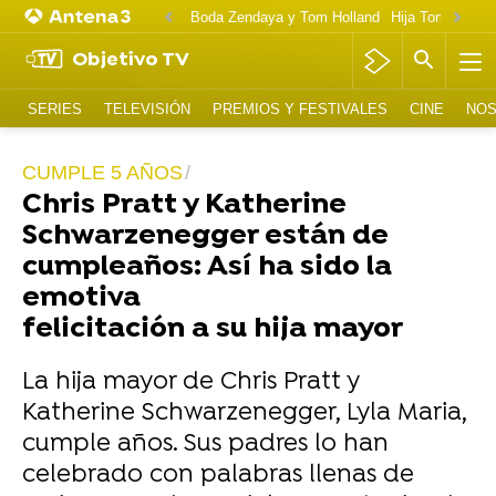
Boda Zendaya y Tom Holland
Hija Tom Cruise 
Objetivo TV
SERIES
TELEVISIÓN
PREMIOS Y FESTIVALES
CINE
NOS
CUMPLE 5 AÑOS
Chris Pratt y Katherine
Schwarzenegger están de
cumpleaños: Así ha sido la
emotiva
felicitación a su hija mayor
La hija mayor de Chris Pratt y
Katherine Schwarzenegger, Lyla Maria,
cumple años. Sus padres lo han
celebrado con palabras llenas de