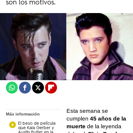
son los motivos.
Daniel Gómez
Madrid
Publicado:
17 de agosto de 2022, 13:47
Whatsapp
Facebook
X
Flipboard
Esta semana se
Más información
cumplen
45 años de la
El beso de película
muerte
de la leyenda
que Kaia Gerber y
Austin Butler en la