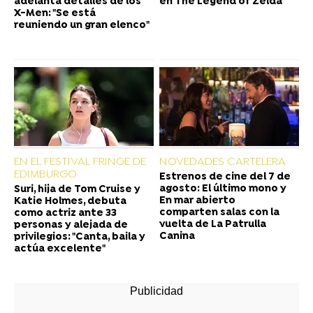
adelanta detalles de los
en The Legend of Zelda
X-Men: "Se está
reuniendo un gran elenco"
EN EL FESTIVAL FRINGE DE
NOVEDADES CARTELERA
EDIMBURGO
Estrenos de cine del 7 de
agosto: El último mono y
Suri, hija de Tom Cruise y
En mar abierto
Katie Holmes, debuta
comparten salas con la
como actriz ante 33
vuelta de La Patrulla
personas y alejada de
Canina
privilegios: "Canta, baila y
actúa excelente"