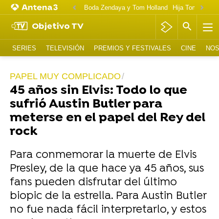
Boda Zendaya y Tom Holland
Hija Tom Cruise 
Objetivo TV
SERIES
TELEVISIÓN
PREMIOS Y FESTIVALES
CINE
NOS
PAPEL MUY COMPLICADO
45 años sin Elvis: Todo lo que
sufrió Austin Butler para
meterse en el papel del Rey del
rock
Para conmemorar la muerte de Elvis
Presley, de la que hace ya 45 años, sus
fans pueden disfrutar del último
biopic de la estrella. Para Austin Butler
no fue nada fácil interpretarlo, y estos