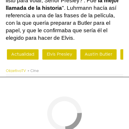
listo para volar, Señor Presley?'. Fue
la mejor
llamada de la historia
". Luhrmann hacía así
referencia a una de las frases de la película,
con la que quería preparar a Butler para el
papel, y que le confirmaba que sería él el
elegido para hacer de Elvis.
Actualidad
Elvis Presley
Austin Butler
A
ObjetivoTV
» Cine