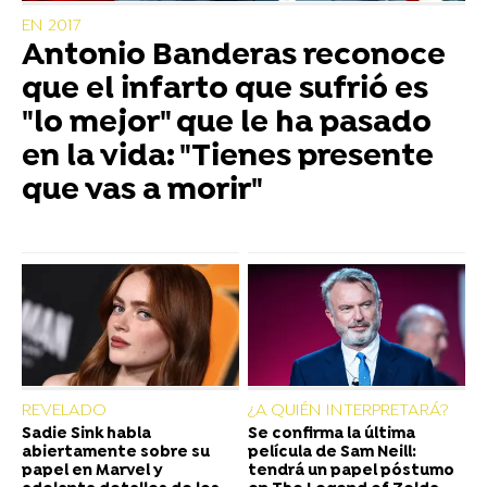
EN 2017
Antonio Banderas reconoce
que el infarto que sufrió es
"lo mejor" que le ha pasado
en la vida: "Tienes presente
que vas a morir"
REVELADO
¿A QUIÉN INTERPRETARÁ?
Sadie Sink habla
Se confirma la última
abiertamente sobre su
película de Sam Neill:
papel en Marvel y
tendrá un papel póstumo