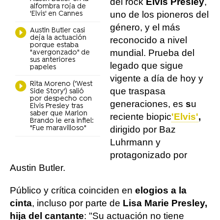
del rock
Elvis Presley
,
alfombra roja de
uno de los pioneros del
'Elvis' en Cannes
género, y el más
Austin Butler casi
deja la actuación
reconocido a nivel
porque estaba
mundial. Prueba del
"avergonzado" de
sus anteriores
legado que sigue
papeles
vigente a día de hoy y
Rita Moreno ('West
que traspasa
Side Story') salió
por despecho con
generaciones, es
s
u
Elvis Presley tras
saber que Marlon
reciente biopic
'Elvis'
,
Brando le era infiel:
"Fue maravilloso"
dirigido por Baz
Luhrmann y
protagonizado por
Austin Butler.
Público y crítica coinciden en
elogios a la
cinta
, incluso por parte de
Lisa Marie Presley,
hija del cantante
: "Su actuación no tiene