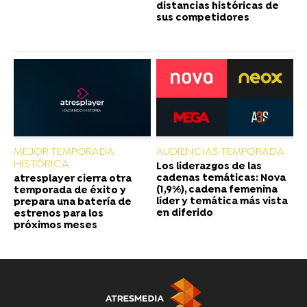
distancias históricas de
sus competidores
MEJOR TEMPORADA
AUDIENCIAS TEMPORADA
HISTÓRICA
Los liderazgos de las
cadenas temáticas: Nova
atresplayer cierra otra
(1,9%), cadena femenina
temporada de éxito y
líder y temática más vista
prepara una batería de
en diferido
estrenos para los
próximos meses