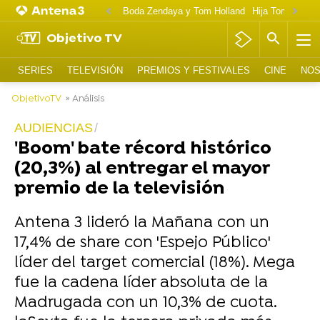
Boda Zendaya y Tom Holland
Hija Tom Cruise 
Objetivo TV
SERIES
TELEVISIÓN
PREMIOS Y FESTIVALES
CINE
NOS
ObjetivoTV
» Análisis
AUDIENCIAS
'Boom' bate récord histórico
(20,3%) al entregar el mayor
premio de la televisión
Antena 3 lideró la Mañana con un
17,4% de share con 'Espejo Público'
líder del target comercial (18%). Mega
fue la cadena líder absoluta de la
Madrugada con un 10,3% de cuota.