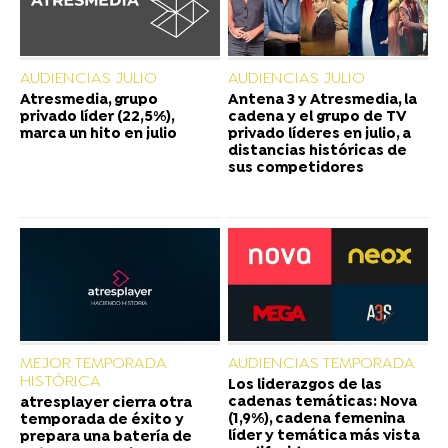
AUDIENCIAS JULIO
AUDIENCIAS JULIO
Atresmedia, grupo
Antena 3 y Atresmedia, la
privado líder (22,5%),
cadena y el grupo de TV
marca un hito en julio
privado líderes en julio, a
distancias históricas de
sus competidores
MEJOR TEMPORADA
AUDIENCIAS TEMPORADA
HISTÓRICA
Los liderazgos de las
cadenas temáticas: Nova
atresplayer cierra otra
(1,9%), cadena femenina
temporada de éxito y
líder y temática más vista
prepara una batería de