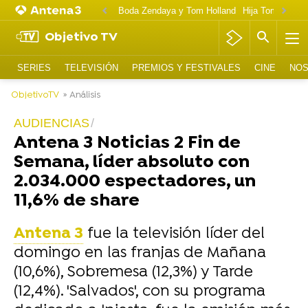
Boda Zendaya y Tom Holland
Hija Tom Cruise 
Objetivo TV
SERIES
TELEVISIÓN
PREMIOS Y FESTIVALES
CINE
NOS
ObjetivoTV
» Análisis
AUDIENCIAS
Antena 3 Noticias 2 Fin de
Semana, líder absoluto con
2.034.000 espectadores, un
11,6% de share
Antena 3
fue la televisión líder del
domingo en las franjas de Mañana
(10,6%), Sobremesa (12,3%) y Tarde
(12,4%). 'Salvados', con su programa