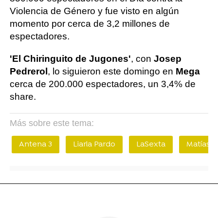
Violencia de Género y fue visto en algún
momento por cerca de 3,2 millones de
espectadores.
'El Chiringuito de Jugones'
, con
Josep
Pedrerol
, lo siguieron este domingo en
Mega
cerca de 200.000 espectadores, un 3,4% de
share.
Más sobre este tema:
Antena 3
Liarla Pardo
LaSexta
Matías P