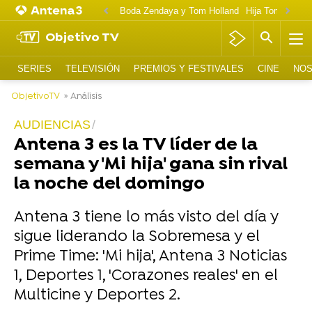
Boda Zendaya y Tom Holland
Hija Tom Cruise 
Objetivo TV
SERIES
TELEVISIÓN
PREMIOS Y FESTIVALES
CINE
NOS
ObjetivoTV
» Análisis
AUDIENCIAS
Antena 3 es la TV líder de la
semana y 'Mi hija' gana sin rival
la noche del domingo
Antena 3 tiene lo más visto del día y
sigue liderando la Sobremesa y el
Prime Time: 'Mi hija', Antena 3 Noticias
1, Deportes 1, 'Corazones reales' en el
Multicine y Deportes 2.