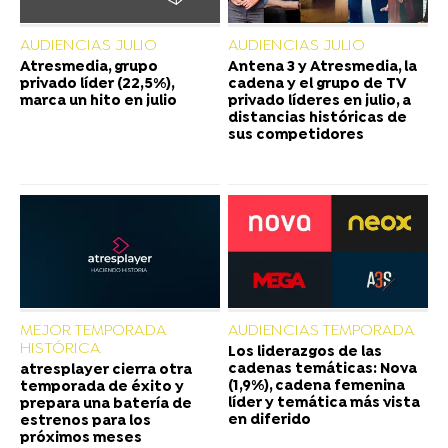
AUDIENCIAS JULIO
AUDIENCIAS JULIO
Atresmedia, grupo
Antena 3 y Atresmedia, la
privado líder (22,5%),
cadena y el grupo de TV
marca un hito en julio
privado líderes en julio, a
distancias históricas de
sus competidores
MEJOR TEMPORADA
AUDIENCIAS TEMPORADA
HISTÓRICA
Los liderazgos de las
cadenas temáticas: Nova
atresplayer cierra otra
(1,9%), cadena femenina
temporada de éxito y
líder y temática más vista
prepara una batería de
en diferido
estrenos para los
próximos meses