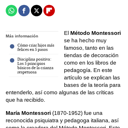
Whatsapp
Facebook
X
Flipboard
El
Método Montessori
Más información
se ha hecho muy
Cómo criar hijos más
famoso, tanto en las
felices en 5 pasos
tiendas de decoración
Disciplina positiva:
como en los libros de
Los 5 principios
básicos de la crianza
pedagogía. En este
respetuosa
artículo se explican las
bases de la teoría para
entenderlo, así como algunas de las críticas
que ha recibido.
María Montessori
(1870-1952) fue una
reconocida psiquiatra y pedagoga italiana, así
como la creadora del Método Montessori. Este