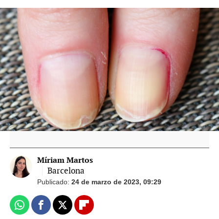
¿Por qué a veces nos duelen las uñas?
Un estudio advierte que los secadores de
uñas pueden aumentar el riesgo de cáncer de
piel
Trucos para hacer que las uñas parezcan más
largas
Míriam Martos
Barcelona
Publicado:
24 de marzo de 2023, 09:29
Whatsapp
Facebook
X
Flipboard