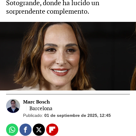
Sotogrande, donde ha lucido un
sorprendente complemento.
Vídeo: Gtres Foto: Gtres
La reacción de Íñigo Onieva al posado en
bikini de Tamara Falcó tras muchos
rumores de crisis: "Belleza absoluta"
Marc Bosch
Barcelona
Publicado:
01 de septiembre de 2025, 12:45
Whatsapp
Facebook
X
Flipboard