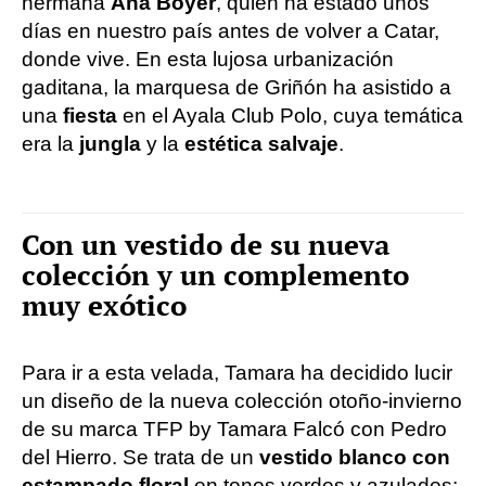
hermana
Ana Boyer
, quien ha estado unos
días en nuestro país antes de volver a Catar,
donde vive. En esta lujosa urbanización
gaditana, la marquesa de Griñón ha asistido a
una
fiesta
en el Ayala Club Polo, cuya temática
era la
jungla
y la
estética salvaje
.
Con un vestido de su nueva
colección y un complemento
muy exótico
Para ir a esta velada, Tamara ha decidido lucir
un diseño de la nueva colección otoño-invierno
de su marca TFP by Tamara Falcó con Pedro
del Hierro. Se trata de un
vestido blanco con
estampado floral
en tonos verdes y azulados: