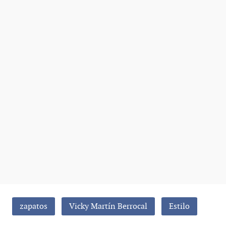
zapatos
Vicky Martín Berrocal
Estilo