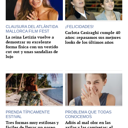
CLAUSURA DEL ATLÀNTIDA
¡FELICIDADES!
MALLORCA FILM FEST
Carlota Casiraghi cumple 40
La reina Letizia vuelve a
años: repasamos sus mejores
demostrar su excelente
looks de los últimos años
forma física con un vestido
cut out y unas sandalias de
lujo
PRENDA TÍPICAMENTE
PROBLEMA QUE TODAS
ESTIVAL
CONOCEMOS
Tres formas muy estilosas y
Adiós al mal olor en las
fáciles de llevar un pareo
axilas y las camisetas: el