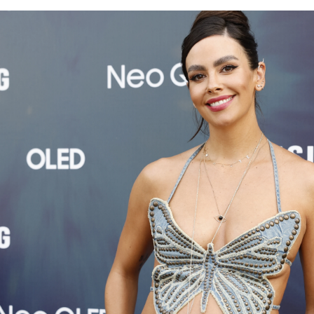
bikini enseñando cómo ha cambiado su cuerpo por el em
e llorando mientras monta el carrito de su hija: "El res