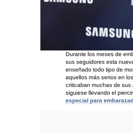
Publicado:
04 de julio de 2023, 12:11
Este mes, la vida de
Cris
por completo, y es que a 
primera hija
, de la cual a
Durante los meses de emb
sus seguidores esta nueva
enseñado todo tipo de mo
aquellos más serios en lo
criticaban muchas de sus
siguiese llevando el pierc
especial para embaraza