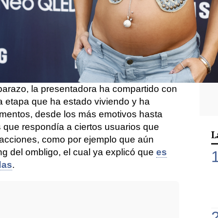
Whatsapp
Facebook
X
Flipboa
tina Pedroche y Dabiz Muñoz
cambiará
lo largo de estas semanas
nacerá su
ún
se desconoce el nombre
.
arazo, la presentadora ha compartido con
 etapa que ha estado viviendo y ha
mentos, desde los más emotivos hasta
s que respondía a ciertos usuarios que
L
 acciones, como por ejemplo que aún
ing del ombligo, el cual ya explicó que
es
das
.