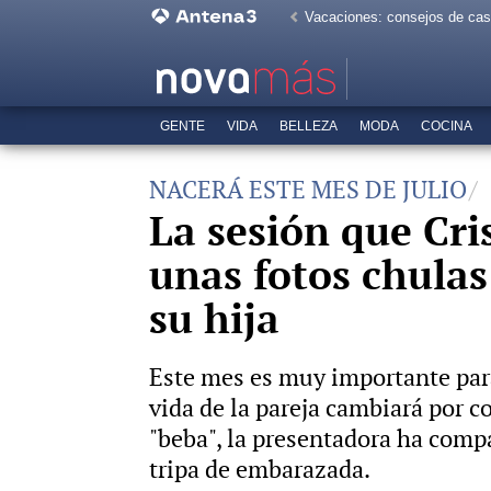
Vacaciones: consejos de ca
GENTE
VIDA
BELLEZA
MODA
COCINA
NACERÁ ESTE MES DE JULIO
La sesión que Cri
unas fotos chulas
su hija
Este mes es muy importante para
vida de la pareja cambiará por 
"beba", la presentadora ha comp
tripa de embarazada.