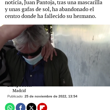
noticia, Juan Pantoja, tras una mascarilla
y unas gafas de sol, ha abandonado el
centro donde ha fallecido su hermano.
Bernardo Pantoja: Así ha sido su vida alejado
del foco mediático
STORIES
Europa Press
Madrid
Publicado:
25 de noviembre de 2022, 13:54
Whatsapp
Facebook
X
Flipboard