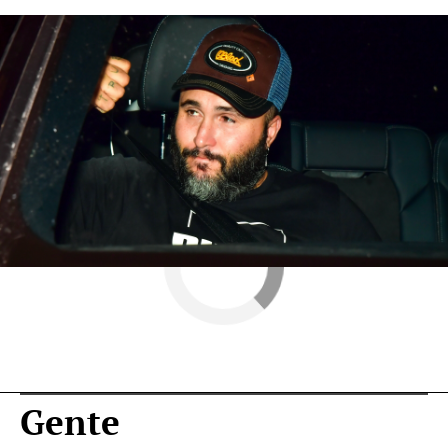
actualidad
Anabel Pantoja
Isabel Pantoja
Novamas
» Gente
Gente