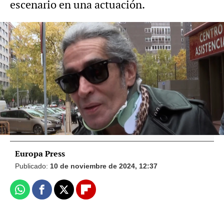
escenario en una actuación.
Vídeo: Europa Press | Foto: Europa Press
Mario Vaquerizo recibe el alta después de
un segundo ingreso: "La caída podría
haber sido mortal"
Europa Press
Publicado:
10 de noviembre de 2024, 12:37
Whatsapp
Facebook
X
Flipboard