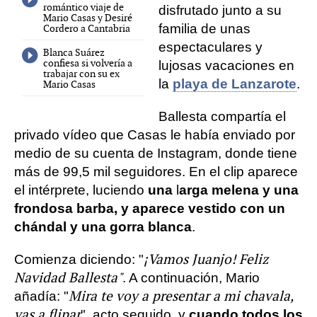
romántico viaje de
disfrutado junto a su
Mario Casas y Desiré
familia de unas
Cordero a Cantabria
espectaculares y
Blanca Suárez
confiesa si volvería a
lujosas vacaciones en
trabajar con su ex
la
playa de Lanzarote
.
Mario Casas
Ballesta compartía el
privado vídeo que Casas le había enviado por
medio de su cuenta de Instagram, donde tiene
más de 99,5 mil seguidores. En el clip aparece
el intérprete, luciendo
una
l
arga melena y una
frondosa barba, y aparece vestido con un
chándal y una gorra blanca
.
¡Vamos Juanjo! Feliz
Comienza diciendo: "
Navidad Ballesta"
. A continuación, Mario
Mira te voy a presentar a mi chavala,
añadía: "
vas a flipar
", acto seguido, y
cuando todos los