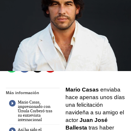
Lidia Del Caño
Madrid
Publicado:
03 de enero de 2022, 17:03
Whatsapp
Facebook
X
Flipboard
Mario Casas
enviaba
Más información
hace apenas unos días
Mario Casas,
una felicitación
impresionado con
Úrsula Corberó tras
navideña a su amigo el
su entrevista
internacional
actor
Juan José
Ballesta
tras haber
Así ha sido el