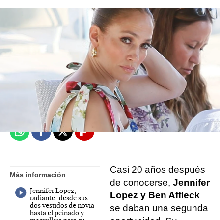
Lucía Montilla
Madrid
Publicado:
28 de agosto de 2022, 18:12
Whatsapp
Facebook
X
Flipboard
Casi 20 años después
Más información
de conocerse,
Jennifer
Jennifer Lopez,
Lopez y Ben Affleck
radiante: desde sus
dos vestidos de novia
se daban una segunda
hasta el peinado y