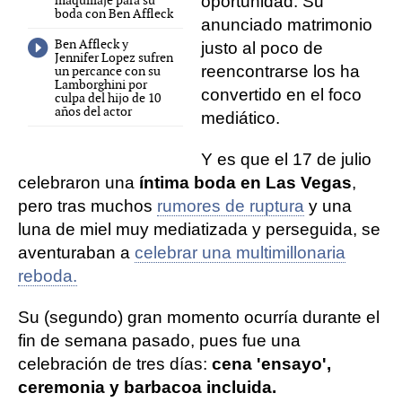
maquillaje para su
oportunidad. Su
boda con Ben Affleck
anunciado matrimonio
Ben Affleck y
justo al poco de
Jennifer Lopez sufren
reencontrarse los ha
un percance con su
Lamborghini por
convertido en el foco
culpa del hijo de 10
años del actor
mediático.
Y es que el 17 de julio
celebraron una
íntima boda en Las Vegas
,
pero tras muchos
rumores de ruptura
y una
luna de miel muy mediatizada y perseguida, se
aventuraban a
celebrar una multimillonaria
reboda.
Su (segundo) gran momento ocurría durante el
fin de semana pasado, pues fue una
celebración de tres días:
cena 'ensayo',
ceremonia y barbacoa incluida.