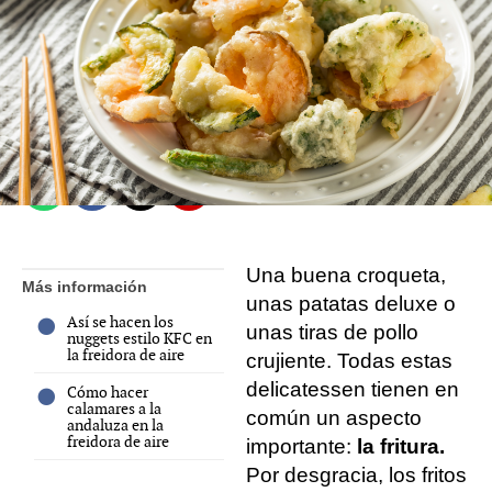
Míriam Martos
Barcelona
Publicado:
20 de febrero de 2022, 11:29
Whatsapp
Facebook
X
Flipboard
Una buena croqueta,
Más información
unas patatas deluxe o
Así se hacen los
unas tiras de pollo
nuggets estilo KFC en
la freidora de aire
crujiente. Todas estas
delicatessen tienen en
Cómo hacer
calamares a la
común un aspecto
andaluza en la
freidora de aire
importante:
la fritura.
Por desgracia, los fritos