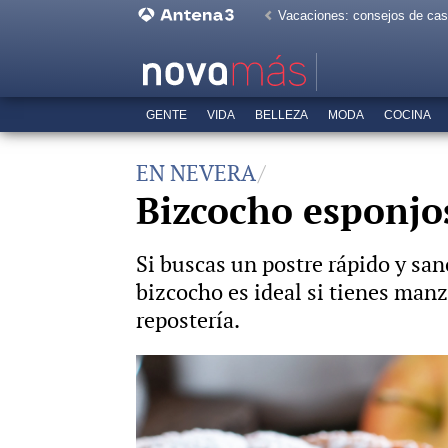
Vacaciones: consejos de ca
GENTE
VIDA
BELLEZA
MODA
COCINA
EN NEVERA
Bizcocho esponjos
Si buscas un postre rápido y sa
bizcocho es ideal si tienes man
repostería.
Delicioso y casero plum cake de m