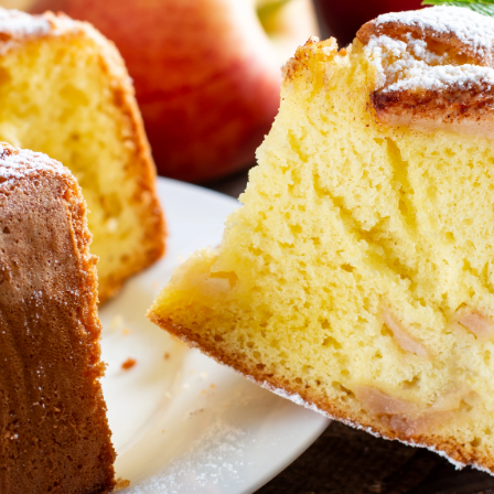
Whatsapp
Facebook
X
Flipboa
que supone elaborar algo dulce puede
 de hacerlo. La gran mayoría de recetas
gredientes para los que necesitamos aún