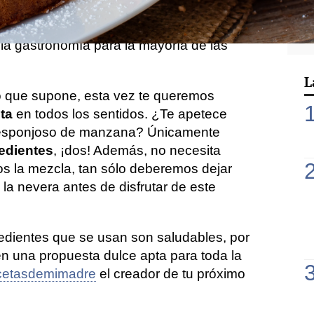
, varillas, cucharas y otros recipientes
 cocinar, debemos limpiarlo todo, la fase
 la gastronomía para la mayoría de las
L
 que supone, esta vez te queremos
ta
en todos los sentidos. ¿Te apetece
esponjoso de manzana? Únicamente
edientes
, ¡dos! Además, no necesita
s la mezcla, tan sólo deberemos dejar
la nevera antes de disfrutar de este
redientes que se usan son saludables, por
en una propuesta dulce apta para toda la
cetasdemimadre
el creador de tu próximo