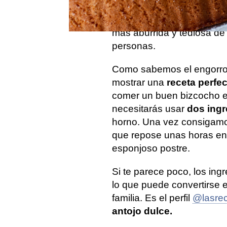
más utensilios, como boles
medidores. ¿Lo peor? Tras
más aburrida y tediosa de
personas.
Como sabemos el engorro
mostrar una
receta perfec
comer un buen bizcocho 
necesitarás usar
dos ingr
horno. Una vez consigamo
que repose unas horas en 
esponjoso postre.
Si te parece poco, los ing
lo que puede convertirse 
familia. Es el perfil
@lasre
antojo dulce.