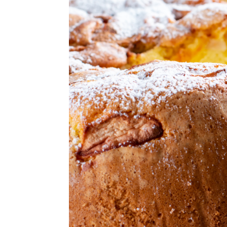
Míriam Martos
Barcelona
Publicado:
05 de marzo de 2023, 13:29
El
alboroto
en la cocina 
quitarnos todas las ganas
demandan un sinfín de in