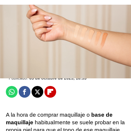
El truco para evitar que el maquillaje haga
arrugas en la piel debajo de los ojos
NovaMás
Hyliacom
Publicado:
03 de octubre de 2023, 16:53
Whatsapp
Facebook
X
Flipboard
A la hora de comprar maquillaje o
base de
maquillaje
habitualmente se suele probar en la
propia piel para que el tono de ese maquillaje