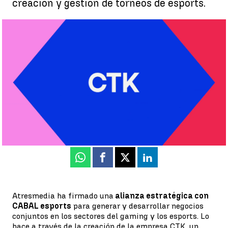
creación y gestión de torneos de esports.
Atresmedia y CABAL esports firman una alianza estratégica
para entrar en el mundo de los deportes electrónicos y el
gaming |
antena3noticias.com
Belén Montero
Publicado:
03 de octubre de 2022, 08:56
Whatsapp
Facebook
X
Linkedin
Atresmedia ha firmado una
alianza estratégica con
CABAL esports
para generar y desarrollar negocios
conjuntos en los sectores del gaming y los esports. Lo
hace a través de la creación de la empresa CTK, un