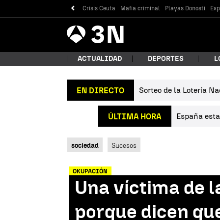
Crisis Ceuta
Mafia criminal
Playas Donosti
Exp
Antena
Noticias
3
ACTUALIDAD
DEPORTES
L
Sorteo de la Lotería Na
EN DIRECTO
¿Qué
España estab
ÚLTIMA HORA
sociedad
Sucesos
OKUPACIÓN
Una víctima de l
Bus
porque dicen que