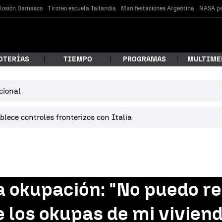
losión Damasco
Tiroteo escuela Tailandia
Manifestaciones Argentina
NASA pa
OTERÍAS
TIEMPO
PROGRAMAS
MULTIME
cional
 estás buscando?
lece controles fronterizos con Italia
a okupación: "No puedo r
car
 los okupas de mi vivien