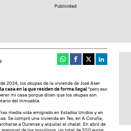
Whatsapp
Facebook
X
Linkedin
6
de 2024, los okupas de la vivienda de José Aser
a casa en la que residen de forma ilegal
"pero eso
perar mi casa porque dicen que los okupas son
etario del inmueble.
Tras media vida emigrado en Estados Unidos y en
asa. Se compró una vivienda en Teo, en A Coruña,
archarse a Ourense y alquilar el chalet. En abril de
a mensual de los inquilinos, un total de 550 euros