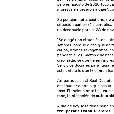
pero en agosto de 2020 todo ca
ingresos empezaron a caer", c
Su pensión neta, sostiene,
no a
situación comenzó a complicarse.
un desahucio para el 28 de no
"Se alegó una situación de vuln
señores, porque dicen que no ti
okupa, ambos sexagenarios, co
pandemia, y tuvieron que hacer
creo nada, sé que tienen ingre
Servicios Sociales para llegar
solo valoró lo que le dijeron los
Amparados en el Real Decreto-
desahuciar a nadie que sea vul
José. Él insistió ante la Justici
más, la alegación de
vulnerabi
A día de hoy José tiene pendie
recuperar su casa.
Mientras, 