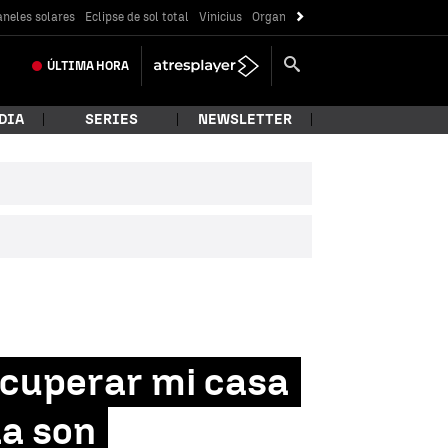
neles solares
Eclipse de sol total
Vinicius
Organización criminal
ÚLTIMA
HORA
DIA
SERIES
NEWSLETTER
ecuperar mi casa
da son