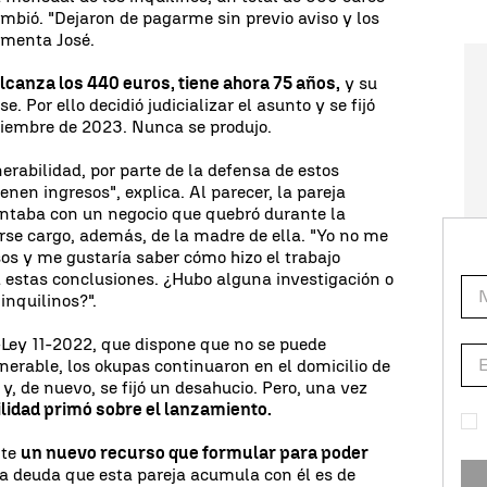
mbió. "Dejaron de pagarme sin previo aviso y los
omenta José.
lcanza los 440 euros, tiene ahora 75 años,
y su
 Por ello decidió judicializar el asunto y se fijó
viembre de 2023. Nunca se produjo.
erabilidad, por parte de la defensa de estos
enen ingresos", explica. Al parecer, la pareja
ntaba con un negocio que quebró durante la
se cargo, además, de la madre de ella. "Yo no me
sos y me gustaría saber cómo hizo el trabajo
 a estas conclusiones. ¿Hubo alguna investigación o
 inquilinos?".
Ley 11-2022, que dispone que no se puede
nerable, los okupas continuaron en el domicilio de
a y, de nuevo, se fijó un desahucio. Pero, una vez
lidad primó sobre el lanzamiento.
nte
un nuevo recurso que formular para poder
la deuda que esta pareja acumula con él es de