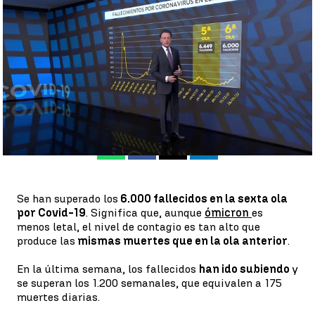
la quinta |
atresplayer.com
Antena 3 Noticias
Publicado:
29 de enero de 2022, 15:25
Whatsapp
Facebook
X
Linkedin
Se han superado los
6.000 fallecidos en la sexta ola
por Covid-19
. Significa que, aunque
ómicron
es
menos letal, el nivel de contagio es tan alto que
produce las
mismas muertes que en la ola anterior
.
En la última semana, los fallecidos
han ido subiendo
y
se superan los 1.200 semanales, que equivalen a 175
muertes diarias.