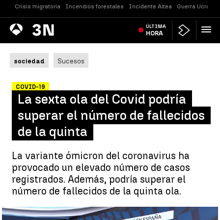
Crisis migratoria
Incendios forestales
Incidente Altea
Guerra Ucrania
Antena
ÚLTIMA
Noticias
3
HORA
sociedad
Sucesos
COVID-19
La sexta ola del Covid podría
superar el número de fallecidos
de la quinta
La variante ómicron del coronavirus ha
provocado un elevado número de casos
registrados. Además, podría superar el
número de fallecidos de la quinta ola.
La sexta ola del Covid podría superar el número de fallecidos de