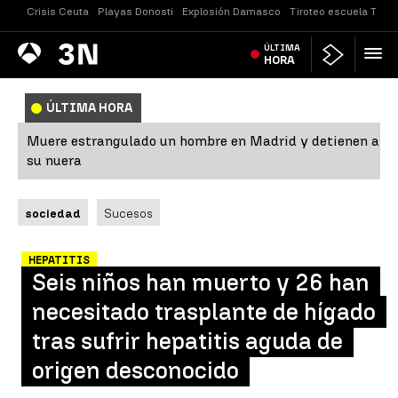
Crisis Ceuta
Playas Donosti
Explosión Damasco
Tiroteo escuela Taila
Antena
ÚLTIMA
Noticias
3
HORA
ÚLTIMA HORA
Muere estrangulado un hombre en Madrid y detienen a
su nuera
sociedad
Sucesos
HEPATITIS
Seis niños han muerto y 26 han
necesitado trasplante de hígado
tras sufrir hepatitis aguda de
origen desconocido