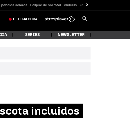
 paneles solares
Eclipse de sol total
Vinicius
Organización criminal
ÚLTIMA
HORA
DIA
SERIES
NEWSLETTER
scota incluidos