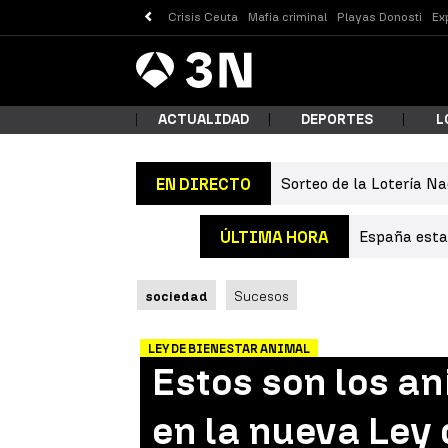
Crisis Ceuta
Mafia criminal
Playas Donosti
Ex
Antena
Noticias
3
ACTUALIDAD
DEPORTES
L
Sorteo de la Lotería Na
EN DIRECTO
¿Qué
España estab
ÚLTIMA HORA
sociedad
Sucesos
LEY DE BIENESTAR ANIMAL
Estos son los a
Busc
en la nueva Ley