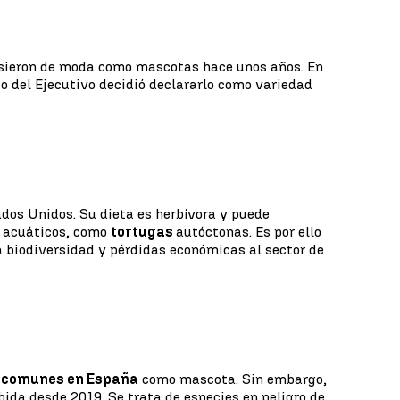
sieron de moda como mascotas hace unos años. En
co del Ejecutivo decidió declararlo como variedad
ados Unidos. Su dieta es herbívora y puede
s acuáticos, como
tortugas
autóctonas. Es por ello
a biodiversidad y pérdidas económicas al sector de
s
comunes en España
como mascota. Sin embargo,
bida desde 2019. Se trata de especies en peligro de