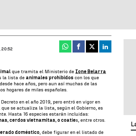
Whatsapp
Facebook
X
Linkedin
 20:52
nimal
que tramita el Ministerio de
Ione Belarra
s la lista de
animales prohibidos
con los que
e desde hace años, pero aun así muchas de las
los hogares de miles españoles.
Decreto en el año 2019, pero entró en vigor en
 que se actualiza la lista, según el Gobierno, es
te. Hasta 16 especies estarán incluidas:
as, cerdos vietnamitas, o coatíe
s, entre otros.
L
derado doméstico
, debe figurar en el listado de