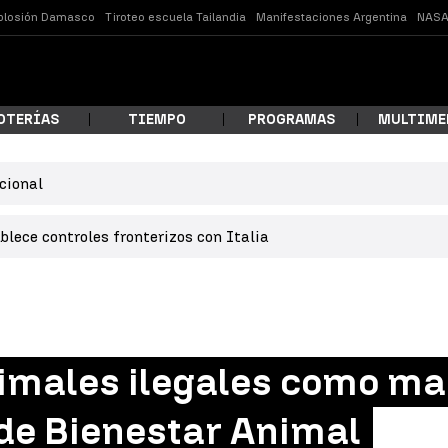
plosión Damasco
Tiroteo escuela Tailandia
Manifestaciones Argentina
NASA
OTERÍAS
TIEMPO
PROGRAMAS
MULTIME
cional
 estás buscando?
lece controles fronterizos con Italia
nimales ilegales como ma
ar
 de Bienestar Animal