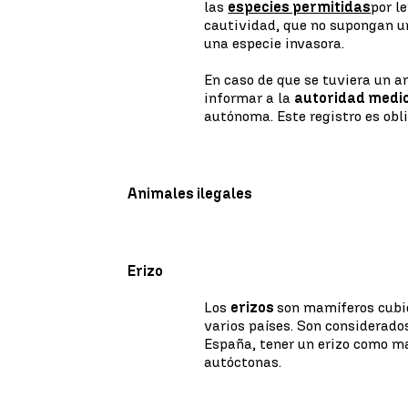
las
especies permitidas
por l
cautividad, que no supongan un
una especie invasora.
En caso de que se tuviera un an
informar a la
autoridad medi
autónoma. Este registro es obl
Animales ilegales
Erizo
Los
erizos
son mamíferos cubie
varios países. Son considerados
España, tener un erizo como ma
autóctonas.