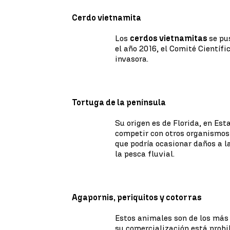
Cerdo vietnamita
Los
cerdos vietnamitas
se pu
el año 2016, el Comité Científi
invasora.
Tortuga de la península
Su origen es de Florida, en Est
competir con otros organismo
que podría ocasionar daños a l
la pesca fluvial.
Agapornis, periquitos y cotorras
Estos animales son de los má
su comercialización está prohi