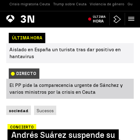
Crisis migratoria Ceuta
Trump sobre Ceuta
Violencia de género
Guerra
Antena
ÚLTIMA
Noticias
3
HORA
ÚLTIMA HORA
Aislado en España un turista tras dar positivo en
hantavirus
DIRECTO
El PP pide la comparecencia urgente de Sánchez y
varios ministros por la crisis en Ceuta
sociedad
Sucesos
CONCIERTO
Andrés Suárez suspende su