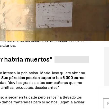
laración de zona catastrófica. Sus Ayuntamientos
ra
poder pedir ayudas y reparar los daños
vador Arcas, alcalde de Benamargosa nos cuenta
l suministro, "el agua no es potable".
uen esperando para recuperar el agua potable es El
ueña. Allí el Ayuntamiento a través de las redes
 "las horas de suministro y de corte". La riada
as por lo que los vecinos se abastecen con tres
s diarios.
ar habría muertos"
e intenta la población. María José quiere abrir su
.
Sus pérdidas podrían superar los 6.000 euros.
dad "doy las gracias a las compañeras que me
nillas, productos, decolorantes".
so a secar en la calle pero se los ha llevado los
o daños materiales pero si no nos llegan a avisar