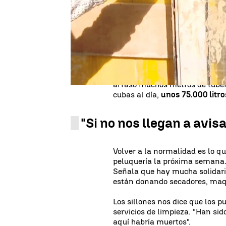
la DANA
han solicitado la dec
han aprobado esta medida pa
causados por el temporal.
Sal
que aunque se ha restablecido e
Otro de los municipios que sig
Borge, en plena Axarquía malag
sociales comunica a sus vecinos
arrasó muchos metros de tuberí
cubas al día,
unos 75.000 litro
"Si no nos llegan a avis
Volver a la normalidad es lo qu
peluquería la próxima semana
Señala que hay mucha solidari
están donando secadores, maqui
Los sillones nos dice que los pu
servicios de limpieza. "Han sid
aquí habría muertos".