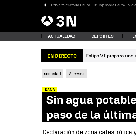
Crisis migratoria Ceuta
Trump sobre Ceuta
Viol
Antena
Noticias
3
ACTUALIDAD
DEPORTES
L
Felipe VI prepara una v
EN DIRECTO
¿Qué
sociedad
Sucesos
DANA
Sin agua potable
paso de la últi
Bus
Declaración de zona catastrófica 