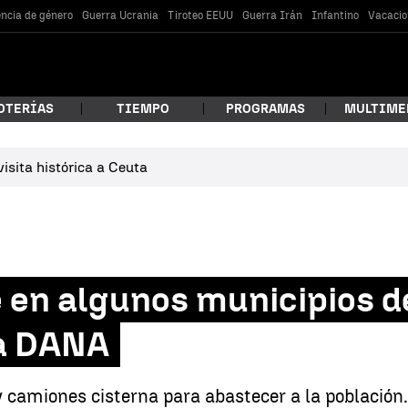
encia de género
Guerra Ucrania
Tiroteo EEUU
Guerra Irán
Infantino
Vacacio
OTERÍAS
TIEMPO
PROGRAMAS
MULTIME
isita histórica a Ceuta
 estás buscando?
 en algunos municipios d
ma DANA
car
y camiones cisterna para abastecer a la población.