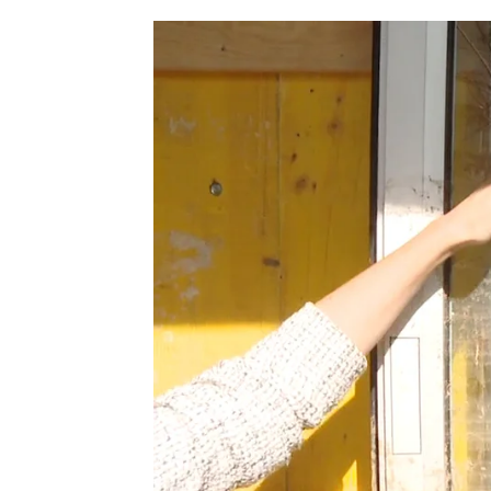
Elena Álvarez
Publicado:
19 de noviembre de 2024, 
Benamargosa y Almogía, dos d