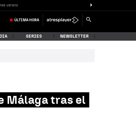
nes verano
ÚLTIMA
HORA
DIA
SERIES
NEWSLETTER
e Málaga tras el