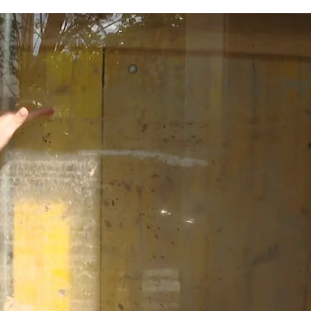
El Ayuntamiento de Benamargosa ha pedido la 
Whatsapp
Facebook
X
Linkedin
16:53
e las
localidades malagueñas más afectadas por