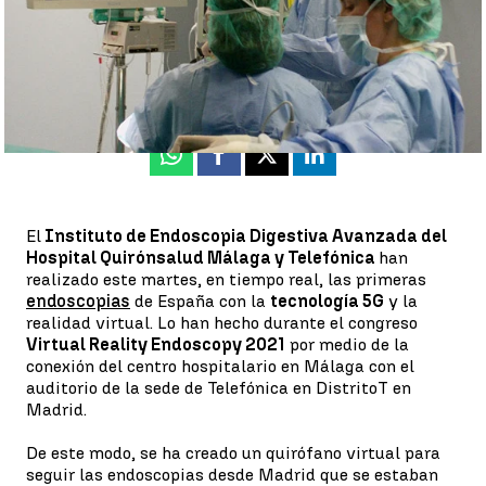
Jorge Martínez |
Paz Bailón
Publicado:
26 de octubre de 2021, 18:38
Whatsapp
Facebook
X
Linkedin
El
Instituto de Endoscopia Digestiva Avanzada del
Hospital Quirónsalud Málaga y Telefónica
han
realizado este martes, en tiempo real, las primeras
endoscopias
de España con la
tecnología 5G
y la
realidad virtual. Lo han hecho durante el congreso
Virtual Reality Endoscopy 2021
por medio de la
conexión del centro hospitalario en Málaga con el
auditorio de la sede de Telefónica en DistritoT en
Madrid.
De este modo, se ha creado un quirófano virtual para
seguir las endoscopias desde Madrid que se estaban