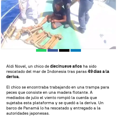
Indonesia
Antena 3 Noticias
Actualizado:
28 de septiembre de 2018, 19:01
Publicado:
28 de septiembre de 2018, 18:28
Whatsapp
Facebook
X
Linkedin
Aldi Novel, un chico de
diecinueve años
ha sido
rescatado del mar de Indonesia tras paras
49 días a la
deriva.
El chico se encontraba trabajando en una trampa para
peces que consiste en una madera flotante. A
mediados de julio el viento rompió la cuerda que
sujetaba esta plataforma y se quedó a la deriva. Un
barco de Panamá lo ha rescatado y entregado a la
autoridades japonesas.