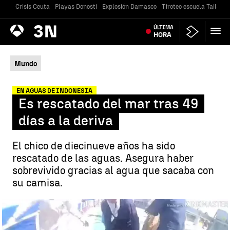
Crisis Ceuta
Playas Donosti
Explosión Damasco
Tiroteo escuela Tailandi
Antena
ÚLTIMA
Noticias
3
HORA
Mundo
EN AGUAS DE INDONESIA
Es rescatado del mar tras 49
días a la deriva
El chico de diecinueve años ha sido
rescatado de las aguas. Asegura haber
sobrevivido gracias al agua que sacaba con
su camisa.
Es rescatado del mar tras 49 días a la deriva |
antena3noticias.com