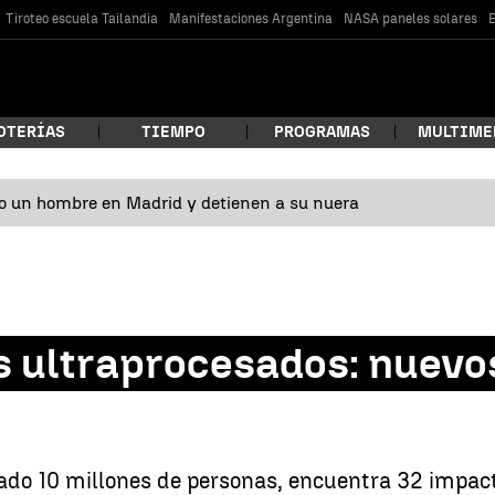
Tiroteo escuela Tailandia
Manifestaciones Argentina
NASA paneles solares
E
OTERÍAS
TIEMPO
PROGRAMAS
MULTIME
o un hombre en Madrid y detienen a su nuera
 estás buscando?
 ultraprocesados: nuevos
car
pado 10 millones de personas, encuentra 32 impact