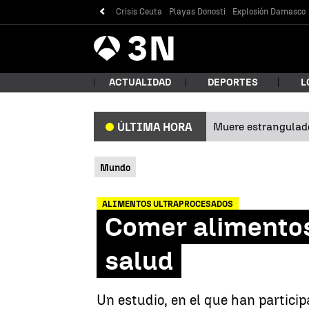
Crisis Ceuta
Playas Donosti
Explosión Damasco
Antena
Noticias
3
ACTUALIDAD
DEPORTES
L
Muere estrangulad
ÚLTIMA HORA
¿Qué
Mundo
ALIMENTOS ULTRAPROCESADOS
Comer alimentos
salud
Bus
Un estudio, en el que han partici