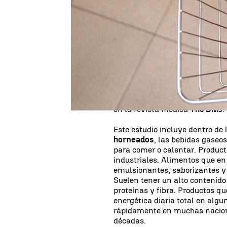
Un mayor consumo de
alimen
riesgo para la salud. Especia
trastornos mentales comunes, 
algunas personas. "Estos halla
desarrollar y evaluar la eficac
reducir la exposición dietética 
humana. Datos que también in
mecanicistas urgentes" se asegu
australianos de la
Universidad
en la revista médica
The BMJ
.
Este estudio incluye dentro de
horneados
, las bebidas gaseos
para comer o calentar. Produc
industriales. Alimentos que e
emulsionantes, saborizantes y
Suelen tener un alto contenido
proteínas y fibra. Productos q
energética diaria total en al
rápidamente en muchas nacione
décadas.