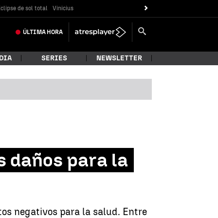
clipse de sol total
Vinicius
ÚLTIMA
HORA
DIA
SERIES
NEWSLETTER
 daños para la
os negativos para la salud. Entre