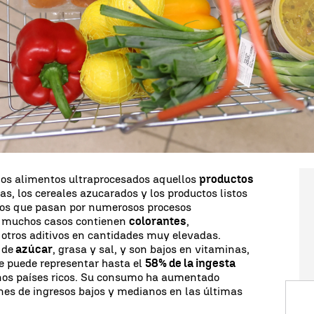
tos ultraprocesados
​​se asoció con un mayor
lmente
problemas cardiacos
y metabólicos,
incluso pueden llegar a causar la muerte de
zgos proporcionan una justificación para
ia del uso de medidas de salud pública. Habría que
a
alimentos ultraprocesados
​​para mejorar la salud
forman y brindan apoyo para investigaciones
ra en el estudio realizado por científicos
 de Deakin
, y cuyos resultados han sido publicados
 los alimentos ultraprocesados aquellos
productos
as, los cereales azucarados y los productos listos
tos que pasan por numerosos procesos
n muchos casos contienen
colorantes
,
 otros aditivos en cantidades muy elevadas.
 de
azúcar
, grasa y sal, y son bajos en vitaminas,
ue puede representar hasta el
58% de la ingesta
gunos países ricos. Su consumo ha aumentado
s de ingresos bajos y medianos en las últimas