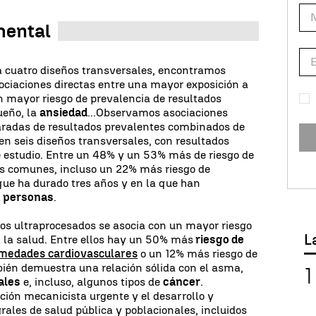
mental
a cuatro diseños transversales, encontramos
ociaciones directas entre una mayor exposición a
un mayor riesgo de prevalencia de resultados
ueño, la
ansiedad
...Observamos asociaciones
aradas de resultados prevalentes combinados de
n seis diseños transversales, con resultados
e estudio. Entre un 48% y un 53% más de riesgo de
s comunes, incluso un 22% más riesgo de
que ha durado tres años y en la que han
e personas
.
s ultraprocesados se asocia con un mayor riesgo
L
 la salud. Entre ellos hay un 50% más
riesgo de
medades cardiovasculares
o un 12% más riesgo de
mbién demuestra una relación sólida con el asma,
ales
e, incluso, algunos tipos de
cáncer
.
ón mecanicista urgente y el desarrollo y
rales de salud pública y poblacionales, incluidos