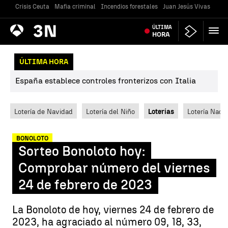
Crisis Ceuta
Mafia criminal
Incendios forestales
Juan Jesús Vivas
Vivi
Antena
ÚLTIMA
Noticias
3
HORA
ÚLTIMA HORA
España establece controles fronterizos con Italia
Lotería de Navidad
Lotería del Niño
Loterías
Lotería Nacio
BONOLOTO
Sorteo Bonoloto hoy:
Comprobar número del viernes
24 de febrero de 2023
La Bonoloto de hoy, viernes 24 de febrero de
2023, ha agraciado al número 09, 18, 33,