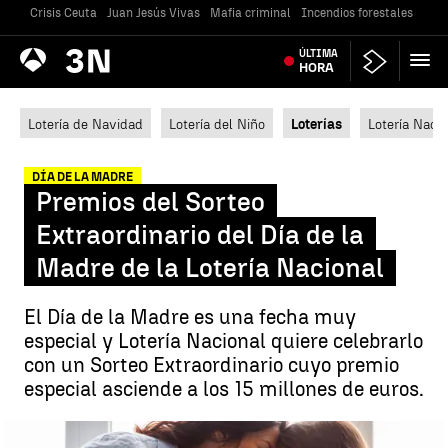
Crisis Ceuta
Juan Jesús Vivas
Mafia criminal
Incendios forestales
Vivi
Antena
ÚLTIMA
Noticias
3
HORA
Lotería de Navidad
Lotería del Niño
Loterías
Lotería Nacio
DÍA DE LA MADRE
Premios del Sorteo
Extraordinario del Día de la
Madre de la Lotería Nacional
El Día de la Madre es una fecha muy
especial y Lotería Nacional quiere celebrarlo
con un Sorteo Extraordinario cuyo premio
especial asciende a los 15 millones de euros.