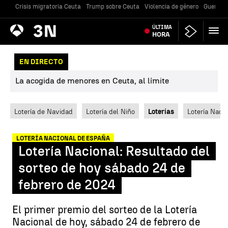
Crisis migratoria Ceuta
Trump sobre Ceuta
Violencia de género
Guerra U
Antena
ÚLTIMA
Noticias
3
HORA
EN DIRECTO
La acogida de menores en Ceuta, al límite
Lotería de Navidad
Lotería del Niño
Loterías
Lotería Nacio
LOTERÍA NACIONAL DE ESPAÑA
Lotería Nacional: Resultado del
sorteo de hoy sábado 24 de
febrero de 2024
El primer premio del sorteo de la Lotería
Nacional de hoy, sábado 24 de febrero de