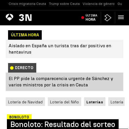
Crisis migratoria Ceuta
Trump sobre Ceuta
Violencia de género
Guerra
Antena
ÚLTIMA
Noticias
3
HORA
ÚLTIMA HORA
Aislado en España un turista tras dar positivo en
hantavirus
DIRECTO
El PP pide la comparecencia urgente de Sánchez y
varios ministros por la crisis en Ceuta
Lotería de Navidad
Lotería del Niño
Loterías
Lotería N
BONOLOTO
Bonoloto: Resultado del sorteo