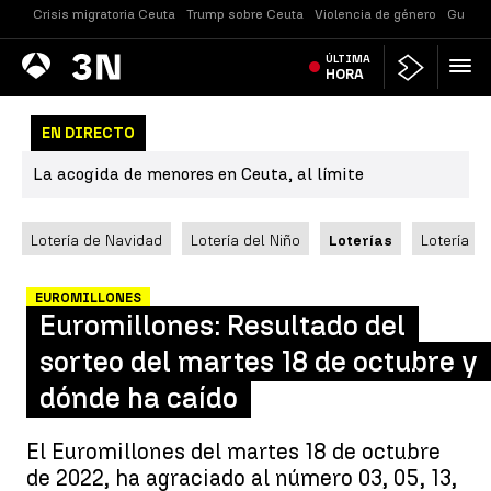
Crisis migratoria Ceuta
Trump sobre Ceuta
Violencia de género
Guerra
Antena
ÚLTIMA
Noticias
3
HORA
EN DIRECTO
La acogida de menores en Ceuta, al límite
Lotería de Navidad
Lotería del Niño
Loterías
Lotería N
EUROMILLONES
Euromillones: Resultado del
sorteo del martes 18 de octubre y
dónde ha caído
El Euromillones del martes 18 de octubre
de 2022, ha agraciado al número 03, 05, 13,