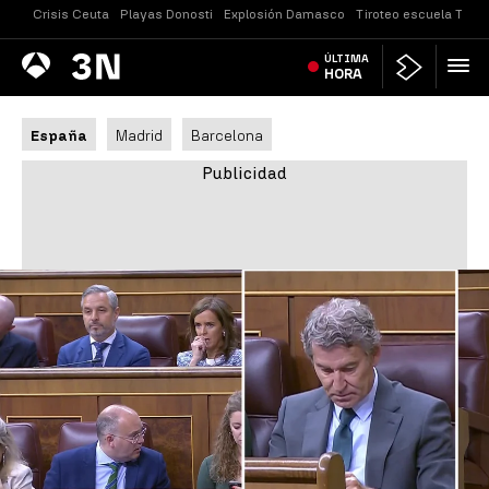
Crisis Ceuta
Playas Donosti
Explosión Damasco
Tiroteo escuela Taila
Antena
ÚLTIMA
Noticias
3
HORA
España
Madrid
Barcelona
Feijóo |
Antena 3 Noticias
FEIJÓO
Vídeo: Así ha sido el momento en el
que Feijóo se entera de la última hora
de Begoña Gómez
El líder del PP se entera en su móvil de la propuesta de
un jurado popular para juzgar a la esposa del presidente
y responsabiliza a Sánchez de los problemas judiciales