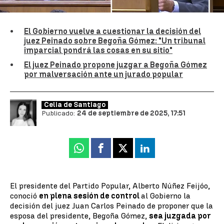
en su entorno.
El Gobierno vuelve a cuestionar la decisión del
juez Peinado sobre Begoña Gómez: "Un tribunal
imparcial pondrá las cosas en su sitio"
El juez Peinado propone juzgar a Begoña Gómez
por malversación ante un jurado popular
Celia de Santiago
Publicado:
24 de septiembre de 2025, 17:51
Whatsapp
Facebook
X
Linkedin
El presidente del Partido Popular, Alberto Núñez Feijóo,
conoció
en plena sesión de control
al Gobierno la
decisión del juez Juan Carlos Peinado de proponer que la
esposa del presidente, Begoña Gómez,
sea juzgada por