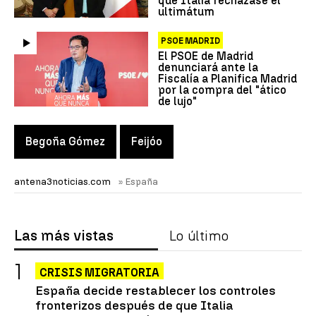
que Italia rechazase el
ultimátum
PSOE MADRID
El PSOE de Madrid
denunciará ante la
Fiscalía a Planifica Madrid
por la compra del "ático
de lujo"
Begoña Gómez
Feijóo
antena3noticias.com
» España
Las más vistas
Lo último
CRISIS MIGRATORIA
España decide restablecer los controles
fronterizos después de que Italia